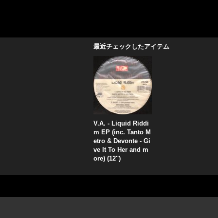
最近チェックしたアイテム
V.A. - Liquid Riddi
m EP (inc. Tanto M
etro & Devonte - Gi
ve It To Her and m
ore) (12'')