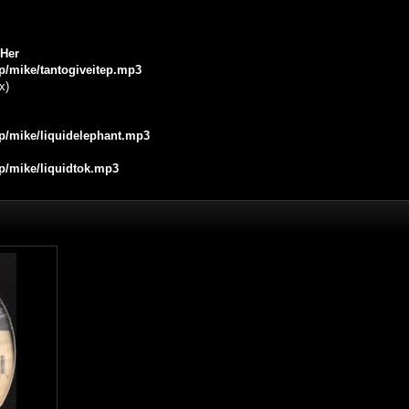
 Her
jp/mike/tantogiveitep.mp3
x)
jp/mike/liquidelephant.mp3
jp/mike/liquidtok.mp3