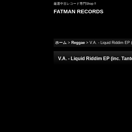
厳選中古レコード専門Shop !!
FATMAN RECORDS
ホーム
>
Reggae
>
V.A. - Liquid Riddim EP (
V.A. - Liquid Riddim EP (inc. Tant