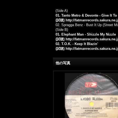
(Side A)
01. Tanto Metro & Devonte - Give It To
(試聴)
http://fatmanrecords.sakura.ne.
02. Spragga Benz - Bust It Up (Street Mi
(Side B)
01. Elephant Man - Shizzle My Nizzle
(試聴)
http://fatmanrecords.sakura.ne.
02. T.O.K. - Keep It Blazin'
(試聴)
http://fatmanrecords.sakura.ne.
他の写真