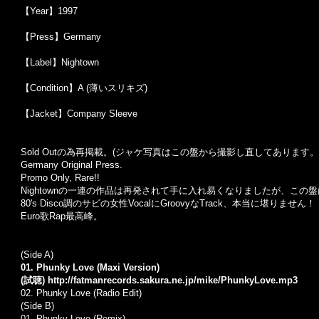
【Year】1997
【Press】Germany
【Label】Nightown
【Condition】A (薄いスリキズ)
【Jacket】Company Sleeve
Sold Outの為再掲載。(ジャケ写真はこの盤から撮影し直してあります。
Germany Original Press.
Promo Only, Rare!!
Nightownの一連の作品は再発されて手に入れ易くなりましたが、この盤は
80's Disco調のサビの女性VocalにGroovyなTrack、本当に堪りません！
Euro歌Rap最高峰。
(Side A)
01. Phunky Love (Maxi Version)
(試聴)
http://fatmanrecords.sakura.ne.jp/mike/PhunkyLove.mp3
02. Phunky Love (Radio Edit)
(Side B)
01. Phunky Love (Remix)