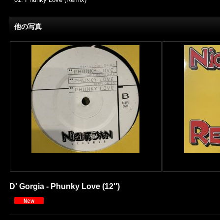
他の写真
D' Gorgia - Phunky Love (12'')