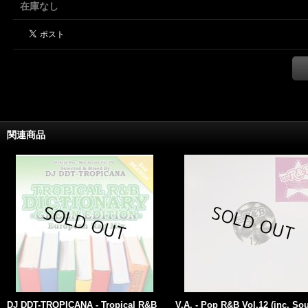
在庫なし
関連商品
DJ DDT-TROPICANA - Tropical R&B
V.A. - Pop R&B Vol.12 (inc. So