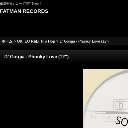
厳選中古レコード専門Shop !!
FATMAN RECORDS
ホーム
>
UK, EU R&B, Hip Hop
>
D' Gorgia - Phunky Love (12'')
D' Gorgia - Phunky Love (12'')