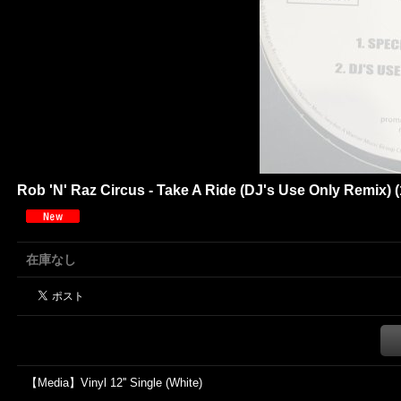
Rob 'N' Raz Circus - Take A Ride (DJ's Use Only Remix) (1
在庫なし
【Media】Vinyl 12'' Single (White)