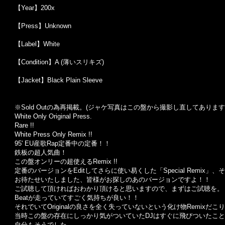
【Year】200x
【Press】Unknown
【Label】White
【Condition】A (薄いスリキズ)
【Jacket】Black Plain Sleeve
※Sold Outの為再掲載。(ジャケ写真はこの盤から撮影し直してあります
White Only Original Press.
Rare !!
White Press Only Remix !!
95' EU産歌Rap定番中の定番！！
鉄板の超人気曲！
この盤オンリーの超使えるRemix !!
定番のバージョンをEditしてさらに使い易くした「Special Remix」、そし
お待たせいたしました、皆様がお探しのあのバージョンですよ！！
ご試聴して頂ければおわかり頂けると思いますので、まずはご試聴を。
Beatが走っていてすごく気持ちが良い！！
それでいてOriginalの良さを全く失っていないという化け物Remixだこ
当時この盤の存在にしっかり気がついていたDJはすぐに飛びついたこ
自分もそうでした。