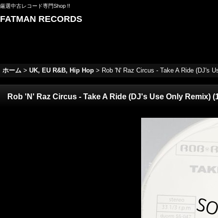
厳選中古レコード専門Shop !!
FATMAN RECORDS
ホーム
>
UK, EU R&B, Hip Hop
>
Rob 'N' Raz Circus - Take A Ride (DJ's Us
Rob 'N' Raz Circus - Take A Ride (DJ's Use Only Remix) (1