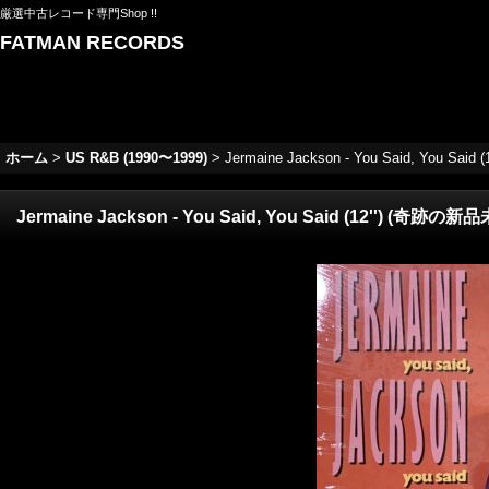
厳選中古レコード専門Shop !!
FATMAN RECORDS
ホーム
>
US R&B (1990〜1999)
>
Jermaine Jackson - You Said, You Sa
Jermaine Jackson - You Said, You Said (12'') (奇跡の新