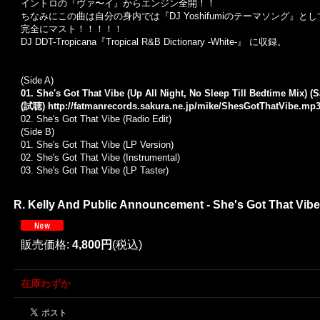
イントロの『ヴァ〜イ』からエンジン全開！！
ちなみにこの曲は自分の身内では『DJ Yoshifumiのテーマソング』とし
完全にマスト！！！！！
DJ DDT-Tropicana『Tropical R&B Dictionary -White-』 に収録。
(Side A)
01. She's Got That Vibe (Up All Night, No Sleep Till Bedtime Mix) (
(試聴)
http://fatmanrecords.sakura.ne.jp/mike/ShesGotThatVibe.mp
02. She's Got That Vibe (Radio Edit)
(Side B)
01. She's Got That Vibe (LP Version)
02. She's Got That Vibe (Instrumental)
03. She's Got That Vibe (LP Taster)
R. Kelly And Public Announcement - She's Got That V
販売価格
:
4,800円
(税込)
在庫わずか