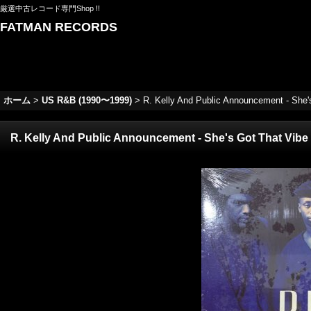
厳選中古レコード専門Shop !!
FATMAN RECORDS
ホーム
>
US R&B (1990〜1999)
>
R. Kelly And Public Announcement - S
R. Kelly And Public Announcement - She's Got That V