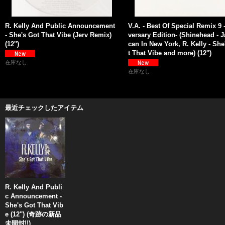
R. Kelly And Public Announcement
V.A. - Best Of Special Remix 9 
- She's Got That Vibe (Jerv Remix)
versary Edition- (Shinehead - 
(12'')
can In New York, R. Kelly - She
t That Vibe and more) (12'')
在庫なし
在庫なし
最近チェックしたアイテム
R. Kelly And Publi
c Announcement -
She's Got That Vib
e (12'') (奇跡の新品
未開封!!)