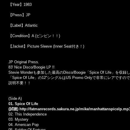
【Year】1983
【Press】JP
【Label】Atlantic
【Condition】A (ピンピン！！)
【Jacket】Picture Sleeve (Inner Seat付き！)
JP Original Press.
83' Nice Disco/Boogie LP !!
Stevie Wonderも参加した最高のDisco/Boogie「Spice Of Life」を収
「Spice Of Life」の12''シングルはUS Promo Onlyで非常に
説明不要！！
(Side A)
01. Spice Of Life
(試聴)
http://fatmanrecords.sakura.ne.jp/mike/manhattanspicelp.mp
02.
This Independence
03. Mystery
04.
American Pop
05.
Soldier Of Fortune