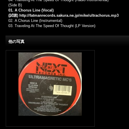
(Side B)
01. A Chorus Line (Vocal)
(試聴)
http://fatmanrecords.sakura.ne.jp/mike/ultrachorus.mp3
02.
A Chorus Line (Instrumental)
03. Traveling At The Speed Of Thought (LP Version)
他の写真