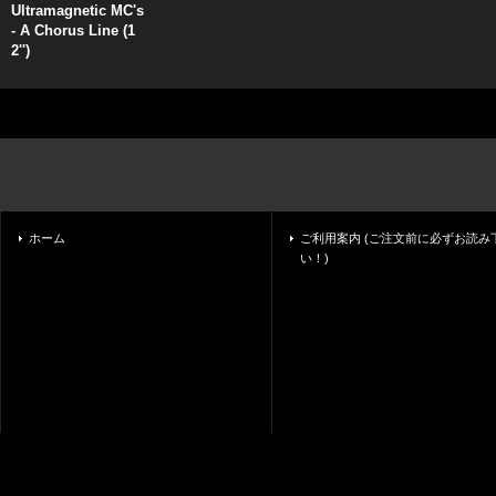
Ultramagnetic MC's
- A Chorus Line (1
2'')
ホーム
ご利用案内 (ご注文前に必ずお読み
い！)