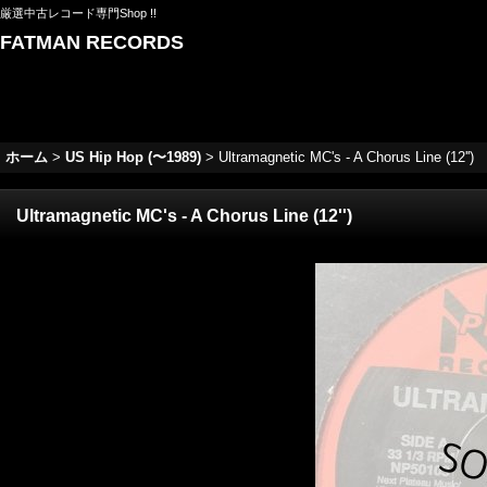
厳選中古レコード専門Shop !!
FATMAN RECORDS
ホーム
>
US Hip Hop (〜1989)
>
Ultramagnetic MC's - A Chorus Line (12'')
Ultramagnetic MC's - A Chorus Line (12'')