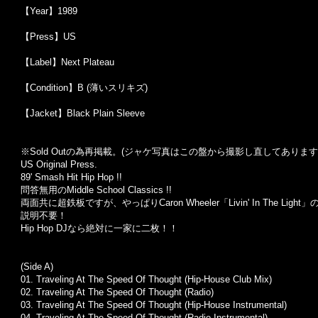
【Year】1989
【Press】US
【Label】Next Plateau
【Condition】B (薄いスリキズ)
【Jacket】Black Plain Sleeve
※Sold Out
の為再掲載。
(
ジャケ写真はこの盤から撮影し直してあります
US Original Press.
89' Smash Hit Hip Hop !!
問答無用のMiddle School Classics !!
両面共に超鉄板ですが、やっぱりCaron Wheeler「Livin' In The Li
説明不要！
Hip Hop DJなら絶対に一家に二枚！！
(Side A)
01.
Traveling At The Speed Of Thought (Hip-House Club Mix)
02.
Traveling At The Speed Of Thought (Radio)
03.
Traveling At The Speed Of Thought (Hip-House Instrumental)
04.
Traveling At The Speed Of Thought (Radio Instrumental)