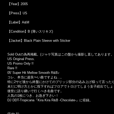
【Year】2005
【Press】US
【Label】A&M
【Condition】B (薄いスリキズ)
【Jacket】Black Plain Sleeve with Sticker
Sold Outの為再掲載。(ジャケ写真はこの盤から撮影し直してあります。
US Original Press.
US Promo Only !!
Rare !!
05' Super Hit Mellow Smooth R&B♪
コレ、本当に超良〜い曲ですよね…。
特に2サビ後から終盤にかけてのブリッジ部分の込み上げ様って言った
未だに明け方とかに投下すればフロアでトロけてしまう女子続出でしょう
後世に語り継いで行くべき名曲です。
人気の1枚につき、お急ぎ下さい！
DJ DDT-Tropicana『Kira Kira R&B -Chocolate-』に収録。
(Side A)