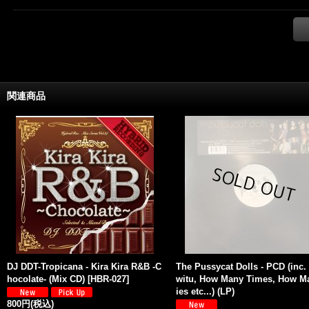
関連商品
DJ DDT-Tropicana - Kira Kira R&B -C
The Pussycat Dolls - PCD (inc. 
hocolate- (Mix CD)
[
HBR-027
]
witu, How Many Times, How M
ies etc...) (LP)
800円
(税込)