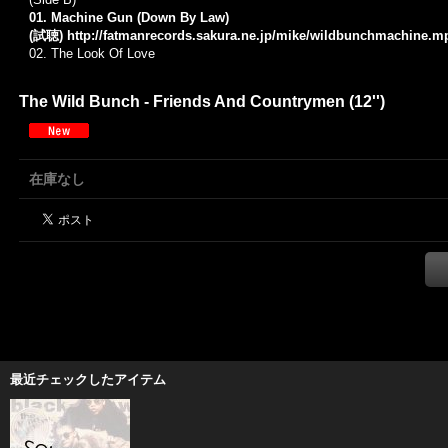
01. Machine Gun (Down By Law)
(試聴)
http://fatmanrecords.sakura.ne.jp/mike/wildbunchmachine.m
02.
The Look Of Love
The Wild Bunch - Friends And Countrymen (12'')
在庫なし
最近チェックしたアイテム