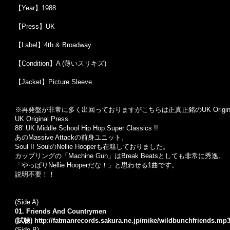
【Year】1988
【Press】UK
【Label】4th & Broadway
【Condition】A (薄いスリキズ)
【Jacket】Picture Sleeve
※再発盤が非常に多く出回っておりますがこちらは正真正銘のUK Original
UK Original Press.
88’ UK Middle School Hip Hop Super Classics !!
あのMassive Attackの前身ユニット。
Soul II SoulのNellie Hooperも在籍しておりました。
カップリングの「Machine Gun」はBreak Beatsとしても非常に秀逸。
「やっぱりNellie Hooperだな！」と思わせる1曲です。
説明不要！！
(Side A)
01. Friends And Countrymen
(試聴)
http://fatmanrecords.sakura.ne.jp/mike/wildbunchfriends.mp
(Side B)