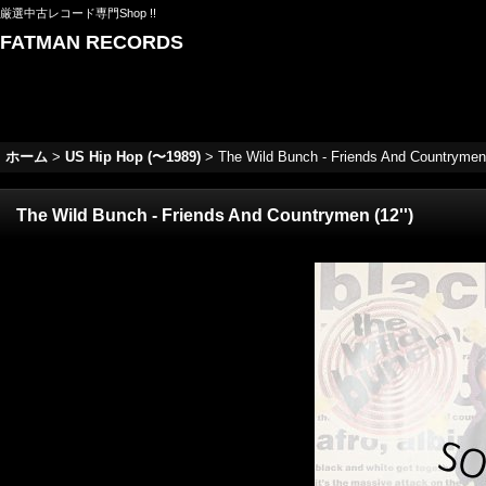
厳選中古レコード専門Shop !!
FATMAN RECORDS
ホーム
>
US Hip Hop (〜1989)
>
The Wild Bunch - Friends And Countrymen (
The Wild Bunch - Friends And Countrymen (12'')