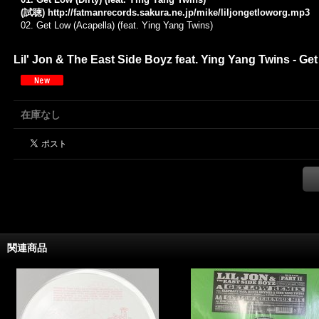
(試聴)
http://fatmanrecords.sakura.ne.jp/mike/liljongetloworg.mp3
02. Get Low (Acapella) (feat. Ying Yang Twins)
Lil' Jon & The East Side Boyz feat. Ying Yang Twins - G
在庫なし
関連商品