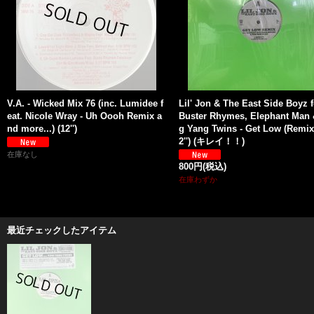
V.A. - Wicked Mix 76 (inc. Lumidee f
Lil' Jon & The East Side Boyz f
eat. Nicole Wray - Uh Oooh Remix a
Buster Rhymes, Elephant Man 
nd more...) (12'')
g Yang Twins - Get Low (Remix)
2'') (キレイ！！)
在庫なし
800円
(税込)
在庫わずか
最近チェックしたアイテム