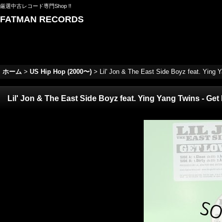
厳選中古レコード専門Shop !!
FATMAN RECORDS
ホーム
>
US Hip Hop (2000〜)
>
Lil' Jon & The East Side Boyz feat. Ying
Lil' Jon & The East Side Boyz feat. Ying Yang Twins - G