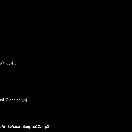
ざいます。
l Classicsです！
.jp/mike/seanlikeglue12.mp3