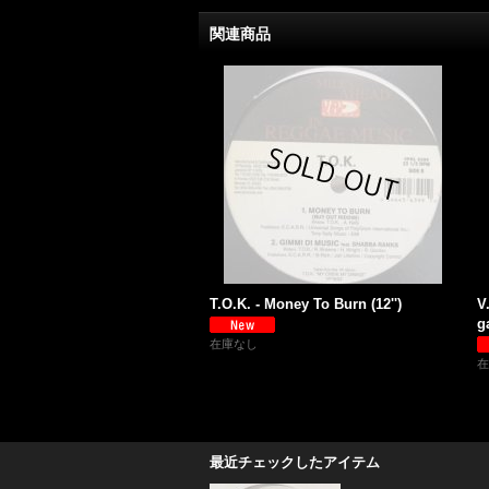
関連商品
T.O.K. - Money To Burn (12'')
V
g
在庫なし
在
最近チェックしたアイテム