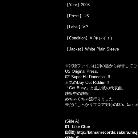
【Year】2003
【Press】US
【Label】VP
【Condition】A (キレイ！)
【Jacket】White Plain Sleeve
※試聴ファイルは別の盤から録音してご
US Original Press.
02' Super Hit Dancehall !!
人気のBuy Out Riddim !!
「Get Busy」と並ぶ彼の代表曲。
鉄板中の鉄板！
めちゃくちゃ流行りました！
未だにしっかりフロア対応の00's Dancehal
(Side A)
01. Like Glue
(試聴)
http://fatmanrecords.sakura.ne
(Side B)