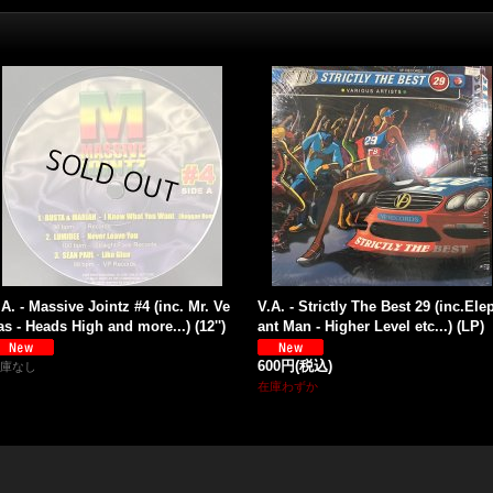
.A. - Massive Jointz #4 (inc. Mr. Ve
V.A. - Strictly The Best 29 (inc.Ele
as - Heads High and more...) (12'')
ant Man - Higher Level etc...) (LP)
600円
(税込)
庫なし
在庫わずか