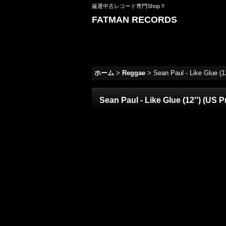
厳選中古レコード専門Shop !!
FATMAN RECORDS
ホーム
>
Reggae
>
Sean Paul - Like Glue 
Sean Paul - Like Glue (12'') (U