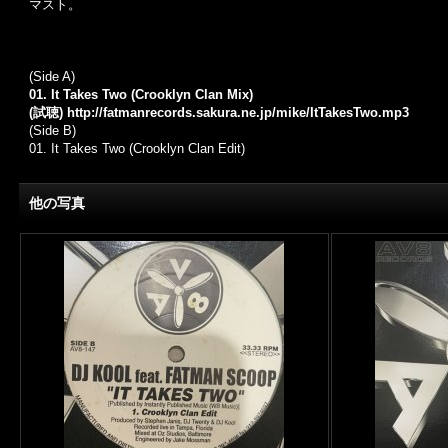
マスト。
(Side A)
01. It Takes Two (Crooklyn Clan Mix)
(試聴)
http://fatmanrecords.sakura.ne.jp/mike/ItTakesTwo.mp3
(Side B)
01. It Takes Two (Crooklyn Clan Edit)
他の写真