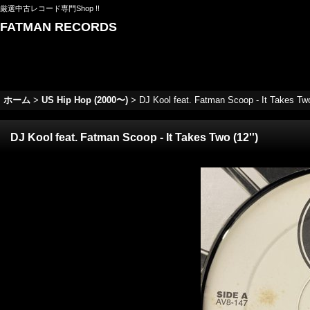
厳選中古レコード専門Shop !!
FATMAN RECORDS
ホーム
>
US Hip Hop (2000〜)
>
DJ Kool feat. Fatman Scoop - It Takes Two 
DJ Kool feat. Fatman Scoop - It Takes Two (12'')