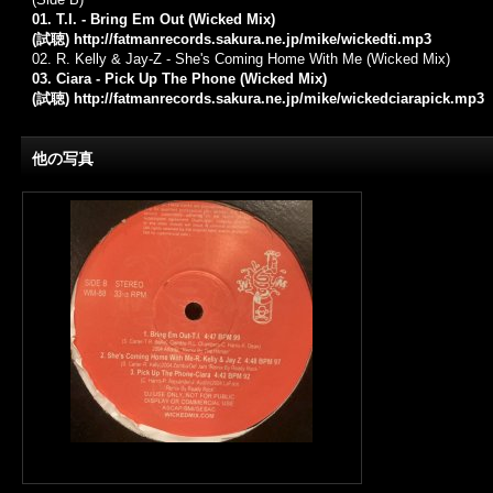
01. T.I. - Bring Em Out (Wicked Mix)
(試聴)
http://fatmanrecords.sakura.ne.jp/mike/wickedti.mp3
02.
R. Kelly
&
Jay-Z
- She's Coming Home With Me (Wicked Mix)
03. Ciara
- Pick Up The Phone (Wicked Mix)
(試聴)
http://fatmanrecords.sakura.ne.jp/mike/wickedciarapick.mp3
他の写真