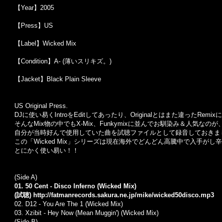
【Year】2005
【Press】US
【Label】Wicked Mix
【Condition】A- (薄いスリキズ。)
【Jacket】Black Plain Sleeve
US Original Press.
DJ
に使い易く
Intro
を
Edit
してあったり、
Original
とはまた違った
Remix
に
そんな
Mix
物の中でも
X-Mix
、
Funkymix
に並んでお馴染み＆人気なのが
自分が当時好んで使用していた曲を試聴ファイルとして録音しておきま
この「Wicked Mix」シリーズは現在海外でどんどん高騰中で入手が
とにかく使い易い！！
(Side A)
01. 50 Cent - Disco Inferno (Wicked Mix)
(試聴)
http://fatmanrecords.sakura.ne.jp/mike/wicked50disco.mp3
02.
D12
-
You Are The 1
(Wicked Mix)
03. Xzibit - Hey Now (Mean Muggin') (Wicked Mix)
(Side B)