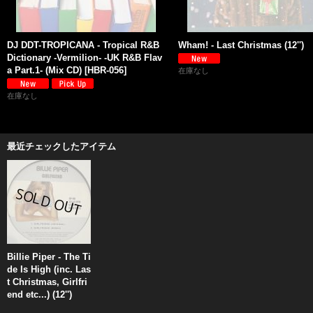
DJ DDT-TROPICANA - Tropical R&B
Wham! - Last Christmas (12'')
Dictionary -Vermilion- -UK R&B Flav
a Part.1- (Mix CD)
[
HBR-056
]
在庫なし
在庫なし
最近チェックしたアイテム
Billie Piper - The Ti
de Is High (inc. Las
t Christmas, Girlfri
end etc...) (12'')