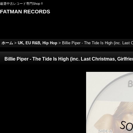
厳選中古レコード専門Shop !!
FATMAN RECORDS
ホーム
>
UK, EU R&B, Hip Hop
>
Billie Piper - The Tide Is High (inc. Last Ch
Billie Piper - The Tide Is High (inc. Last Christmas, Girlfriend