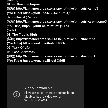
01. Girlfriend (Original)
(試聴)
http://fatmanrecords.sakura.ne.jp/mike/billiegirlva.mp3
(YouTube)
https://youtu.be/NiVOwRlSmkQ
02. Girlfriend (Remix)
(試聴)
http://fatmanrecords.sakura.ne.jp/mike/billiegirlvaremix.mp3
(YouTube)
https://youtu.be/7SmUmQnlYq4
(Side B)
01. The Tide Is High
(試聴)
http://fatmanrecords.sakura.ne.jp/mike/billietide.mp3
(YouTube)
https://youtu.be/tl-alu0HYYA
02. Walk Of Life
03. Last Christmas
(試聴)
http://fatmanrecords.sakura.ne.jp/mike/billielast.mp3
(YouTube)
https://youtu.be/jBrek8GSdiI