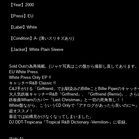
【Year】2000
【Press】EU
【Label】White
【Condition】A- (薄いスリキズあり)
【Jacket】White Plain Sleeve
Sold Out
の為再掲載。
(
ジャケ写真はこの盤から撮影し直してあります。
EU White Press.
White Press Only EP !!
キャッチーR&B Classic !!
C&J手がける「Girlfriend」でお馴染みのBillieことBillie Piperのキ
大人気鉄板キャッチーR&B『Girlfriend』、『Girlfriend (Remix)』
鉄板曲Whamのカバー『Last Christmas』と一切の死角無し！！
White盤ながら、こういうCD Onlyで『アナログがあったら良いの
超オススメ！
最近では結構見かけなくなってしまいました。
DJ DDT-Tropicana『Tropical R&B Dictionary -Vermilion-』に収録。
(Side A)