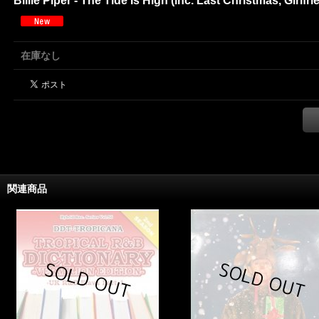
Billie Piper - The Tide Is High (inc. Last Christmas, Girlfrien
在庫なし
関連商品