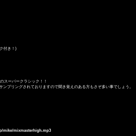
リンク付き！)
」モロ使いのスーパークラシック！！
曲でサンプリングされておりますので聞き覚えのある方もさぞ多い事でしょう。
.jp/mike/mixmasterhigh.mp3