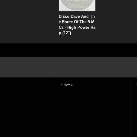
Disco Dave And Th
e Force Of The 5 M
Cs - High Power Ra
p (12'')
ホーム