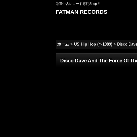
厳選中古レコード専門Shop !!
FATMAN RECORDS
ホーム
>
US Hip Hop (〜1989)
>
Disco Dave
Disco Dave And The Force Of The