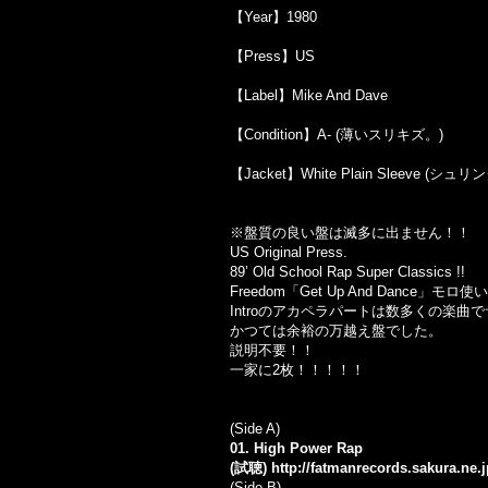
【Year】1980
【Press】US
【Label】Mike And Dave
【Condition】A- (薄いスリキズ。)
【Jacket】White Plain Sleeve (シュ
※盤質の良い盤は滅多に出ません！！
US Original Press.
89’ Old School Rap Super Classics !!
Freedom「Get Up And Dance
Introのアカペラパートは数多くの楽
かつては余裕の万越え盤でした。
説明不要！！
一家に2枚！！！！！
(Side A)
01. High Power Rap
(試聴)
http://fatmanrecords.sakura.ne
(Side B)