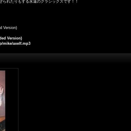
choolと混ぜられたりもする永遠のクラシックスです！！
ed Version)
nded Version)
jp/mike/axelf.mp3