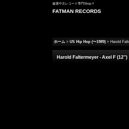
厳選中古レコード専門Shop !!
FATMAN RECORDS
ホーム
>
US Hip Hop (〜1989)
>
Harold Falt
Harold Faltermeyer - Axel F (12'')