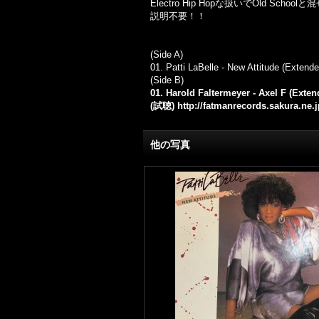
Electro Hip Hopな扱いでOld S
説明不要！！
(Side A)
01. Patti LaBelle - New Attitude (Extend
(Side B)
01. Harold Faltermeyer - Axel F (Exte
(試聴)
http://fatmanrecords.sakura.ne.
他の写真