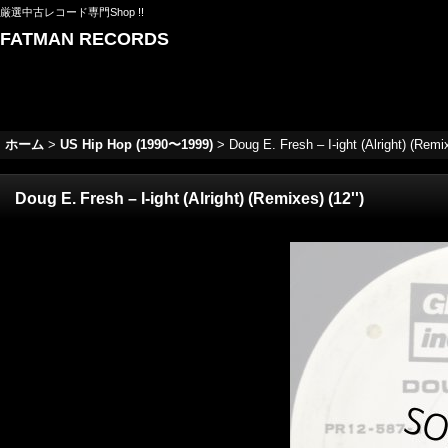
厳選中古レコード専門Shop !!
FATMAN RECORDS
ホーム
>
US Hip Hop (1990〜1999)
>
Doug E. Fresh ‎– I-ight (Alright) (Remix
Doug E. Fresh ‎– I-ight (Alright) (Remixes) (12'')