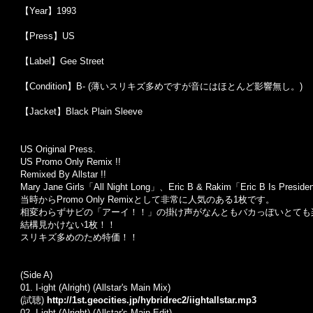
【Year】1993
【Press】US
【Label】Gee Street
【Condition】B- (薄いスリキズ多めですが音にはほとんど影響無し。)
【Jacket】Black Plain Sleeve
US Original Press.
US Promo Only Remix !!
Remixed By Allstar !!
Mary Jane Girls「All Night Long」、Eric B & Rakim「Eric 
当時からPromo Only Remixとして非常に人気のある1枚です。
相変わらずサビの「アーイ！！」の掛け声がなんともバカっぽいとても楽
結構見かけない1枚！！
スリキズ多めのため特価！！
(Side A)
01.
I-ight (Alright) (Allstar's Main Mix)
(試聴)
http://1st.geocities.jp/hybridrec2/iightallstar.mp3
02.
I-ight (Alright) (Allstar's Main Edit)