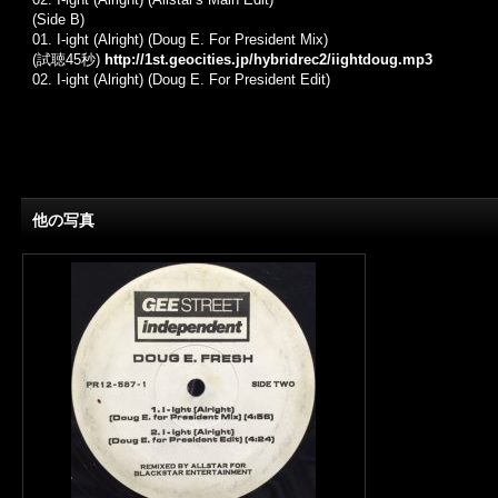
(Side B)
01.
I-ight (Alright) (Doug E. For President Mix)
(試聴45秒)
http://1st.geocities.jp/hybridrec2/iightdoug.mp3
02.
I-ight (Alright) (Doug E. For President Edit)
他の写真