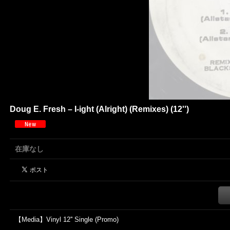
Doug E. Fresh ‎– I-ight (Alright) (Remixes) (12'')
在庫なし
【Media】Vinyl 12'' Single (Promo)