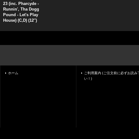
23 (inc. Pharcyde -
Runnin', Tha Dogg
Pound - Let's Play
House) (C,D) (12'')
ホーム
ご利用案内 (ご注文前に必ずお読み
い！)