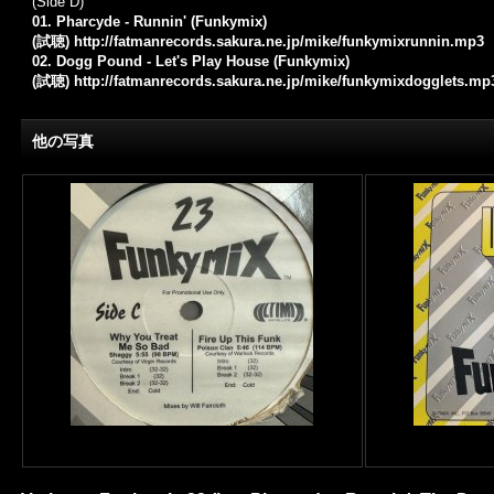
(Side D)
01. Pharcyde - Runnin' (Funkymix)
(試聴)
http://fatmanrecords.sakura.ne.jp/mike/funkymixrunnin.mp3
02. Dogg Pound - Let's Play House (Funkymix)
(試聴)
http://fatmanrecords.sakura.ne.jp/mike/funkymixdogglets.mp
他の写真