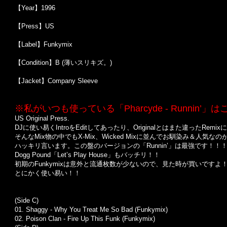
【Year】1996
【Press】US
【Label】Funkymix
【Condition】B (薄いスリキズ。)
【Jacket】Company Sleeve
※私がいつも使っている「Pharcyde - Runnin
US Original Press.
DJ
に使い易く
Intro
を
Edit
してあったり、
Original
とはまた違った
Remix
に
そんな
Mix
物の中でも
X-Mix
、
Wicked Mix
に並んでお馴染み＆人気なの
ハッキリ言います。この盤のバージョンの「Runnin’」は最強です！！
Dogg Pound「Let’s Play House」もバッチリ！！
初期の
Funkymix
は意外と流通枚数が少ないので、見た時が買いですよ
とにかく使い易い！！
(Side C)
01. Shaggy -
Why You Treat Me So Bad
(Funkymix)
02.
Poison Clan
-
Fire Up This Funk
(Funkymix)