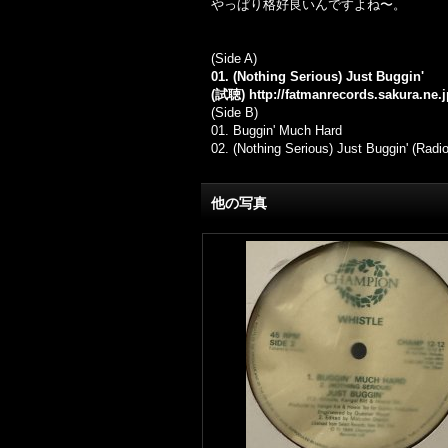
やっぱり格好良いんですよね〜。
(Side A)
01. (Nothing Serious) Just Buggin'
(試聴)
http://fatmanrecords.sakura.ne.
(Side B)
01.
Buggin' Much Hard
02.
(Nothing Serious) Just Buggin' (Radi
他の写真