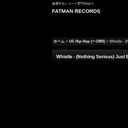
厳選中古レコード専門Shop !!
FATMAN RECORDS
ホーム
>
US Hip Hop (〜1989)
>
Whistle - 
Whistle - (Nothing Serious) Jus