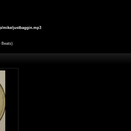
jp/mike/justbaggin.mp3
o Beats)