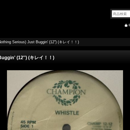
(Nothing Serious) Just Buggin' (12'') (キレイ！！)
t Buggin' (12'') (キレイ！！)