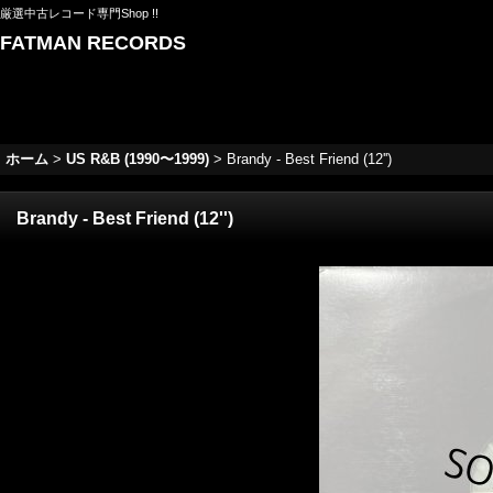
厳選中古レコード専門Shop !!
FATMAN RECORDS
ホーム
>
US R&B (1990〜1999)
>
Brandy - Best Friend (12'')
Brandy - Best Friend (12'')