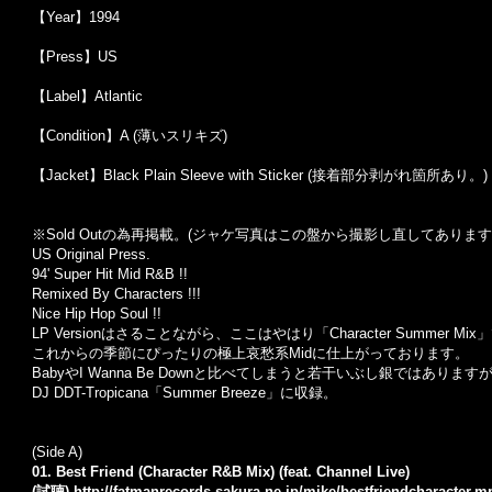
【Year】1994
【Press】US
【Label】Atlantic
【Condition】A (薄いスリキズ)
【Jacket】Black Plain Sleeve with Sticker (接着部分剥がれ箇所あり。)
※Sold Out
の為再掲載。
(
ジャケ写真はこの盤から撮影し直してあります
US Original Press.
94' Super Hit Mid R&B !!
Remixed By Characters !!!
Nice Hip Hop Soul !!
LP Versionはさることながら、ここはやはり「Character Summer M
これからの季節にぴったりの極上哀愁系Midに仕上がっております。
BabyやI Wanna Be Downと比べてしまうと若干いぶし銀ではあり
DJ DDT-Tropicana「Summer Breeze」に収録。
(Side A)
01. Best Friend (Character R&B Mix) (feat. Channel Live)
(試聴)
http://fatmanrecords.sakura.ne.jp/mike/bestfriendcharacter.m