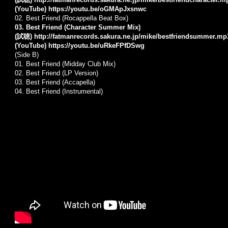
(YouTube)
https://youtu.be/oGMApJxsnwc
02. Best Friend (Rocappella Beat Box)
03. Best Friend (Character Summer Mix)
(試聴)
http://fatmanrecords.sakura.ne.jp/mike/bestfriendsummer.mp
(YouTube)
https://youtu.be/uRkeFPfDSwg
(Side B)
01. Best Friend (Midday Club Mix)
02. Best Friend (LP Version)
03. Best Friend (Accapella)
04. Best Friend (Instrumental)