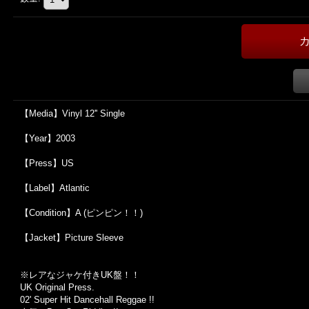
【Media】Vinyl 12'' Single
【Year】2003
【Press】US
【Label】Atlantic
【Condition】A (ピンピン！！)
【Jacket】Picture Sleeve
※
レアなジャケ付き
UK
盤！！
UK Original Press.
02' Super Hit Dancehall Reggae !!