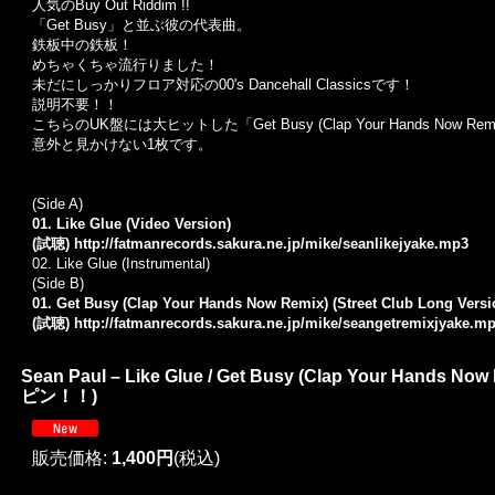
人気の
Buy Out Riddim !!
「
Get Busy
」と並ぶ彼の代表曲。
鉄板中の鉄板！
めちゃくちゃ流行りました！
未だにしっかりフロア対応の
00's Dancehall Classics
です！
説明不要！！
こちらの
UK
盤には大ヒットした「
Get Busy (Clap Your Hands Now Rem
意外と見かけない
1
枚です。
(Side A)
01. Like Glue (Video Version)
(試聴)
http://fatmanrecords.sakura.ne.jp/mike/seanlikejyake.mp3
02.
Like Glue (Instrumental)
(Side B)
01. Get Busy (Clap Your Hands Now Remix) (Street Club Long Versi
(試聴)
http://fatmanrecords.sakura.ne.jp/mike/seangetremixjyake.m
Sean Paul – Like Glue / Get Busy (Clap Your Hands 
ピン！！)
販売価格
:
1,400円
(税込)