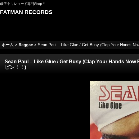
厳選中古レコード専門Shop !!
FATMAN RECORDS
ホーム
>
Reggae
>
Sean Paul – Like Glue / Get Busy (Clap Your Han
Sean Paul – Like Glue / Get Busy (Clap Your Hands N
ピン！！)