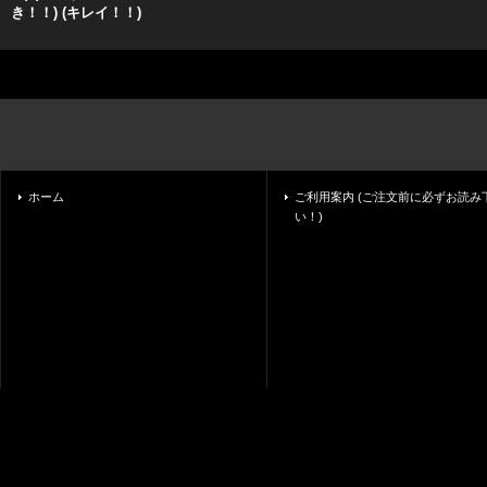
き！！) (キレイ！！)
ホーム
ご利用案内 (ご注文前に必ずお読み
い！)