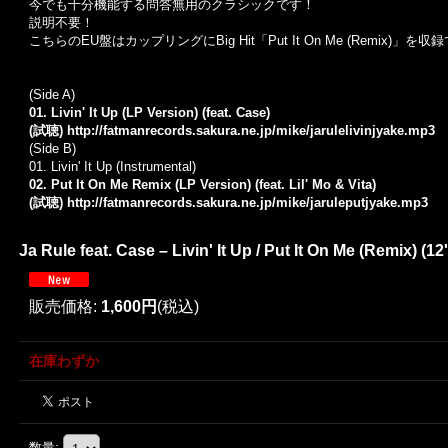
今でも十分機能する問答無用のクラシックです！
説明不要！
こちらの
EU
盤はカップリングに
Big Hit
「
Put It On Me (Remix)
」を収録
(Side A)
01. Livin' It Up (LP Version) (feat. Case)
(試聴)
http://fatmanrecords.sakura.ne.jp/mike/jarulelivinjyake.mp3
(Side B)
01.
Livin' It Up (Instrumental)
02. Put It On Me Remix (LP Version) (feat. Lil' Mo & Vita)
(試聴)
http://fatmanrecords.sakura.ne.jp/mike/jaruleputjyake.mp3
Ja Rule feat. Case – Livin' It Up / Put It On Me (R
販売価格
:
1,600円
(税込)
在庫わずか
数量
: