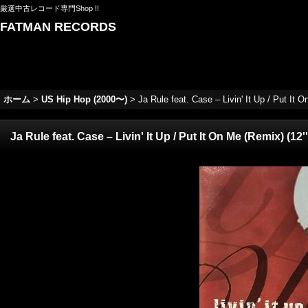
厳選中古レコード専門Shop !!
FATMAN RECORDS
ホーム
>
US Hip Hop (2000〜)
>
Ja Rule feat. Case – Livin' It Up / 
Ja Rule feat. Case – Livin' It Up / Put It On Me (R