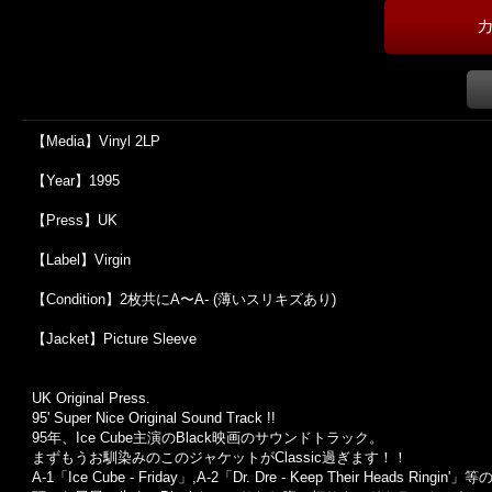
【Media】Vinyl 2LP
【Year】1995
【Press】UK
【Label】Virgin
【Condition】2枚共にA〜A- (薄いスリキズあり)
【Jacket】Picture Sleeve
UK Original Press.
95' Super Nice Original Sound Track !!
95
年、
Ice Cube
主演の
Black
映画のサウンドトラック。
まずもうお馴染みのこのジャケットが
Classic
過ぎます！！
A-1
「
Ice Cube - Friday
」
,A-2
「
Dr. Dre - Keep Their Heads Ringin'
」等