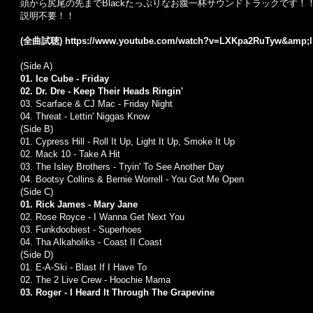
頭から尻尾の先まで
Black
たっぷりなお腹一杯サウンドトラックです！
説明不要！！
(全曲試聴)
https://www.youtube.com/watch?v=LXKpa2RuTyw&amp;
(Side A)
01. Ice Cube - Friday
02. Dr. Dre - Keep Their Heads Ringin'
03. Scarface & CJ Mac - Friday Night
04. Threat - Lettin' Niggas Know
(Side B)
01. Cypress Hill - Roll It Up, Light It Up, Smoke It Up
02. Mack 10 - Take A Hit
03. The Isley Brothers - Tryin' To See Another Day
04. Bootsy Collins & Bernie Worrell - You Got Me Open
(Side C)
01. Rick James - Mary Jane
02. Rose Royce - I Wanna Get Next You
03. Funkdoobiest - Superhoes
04. Tha Alkaholiks - Coast II Coast
(Side D)
01. E-A-Ski - Blast If I Have To
02. The 2 Live Crew - Hoochie Mama
03. Roger - I Heard It Through The Grapevine