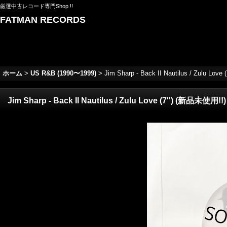
厳選中古レコード専門Shop !!
FATMAN RECORDS
ホーム
>
US R&B (1990〜1999)
>
Jim Sharp - Back II Nautilus / Zulu Lov
Jim Sharp - Back II Nautilus / Zulu Love (7'') (新品未使用!!)