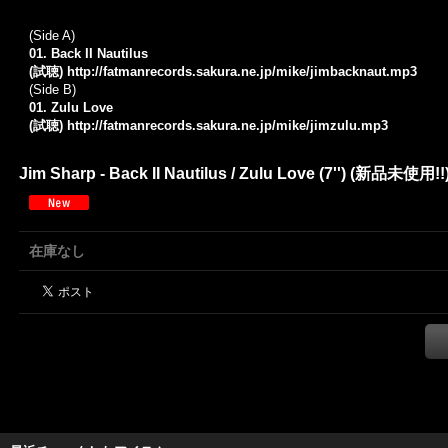
(Side A)
01. Back II Nautilus
(試聴)
http://fatmanrecords.sakura.ne.jp/mike/jimbacknaut.mp3
(Side B)
01. Zulu Love
(試聴)
http://fatmanrecords.sakura.ne.jp/mike/jimzulu.mp3
Jim Sharp - Back II Nautilus / Zulu Love (7'') (新品未使用!!
在庫なし