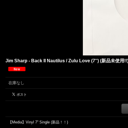
Jim Sharp - Back II Nautilus / Zulu Love (7'') (新品未使用!!
在庫なし
【Media】Vinyl 7'' Single (新品！！)