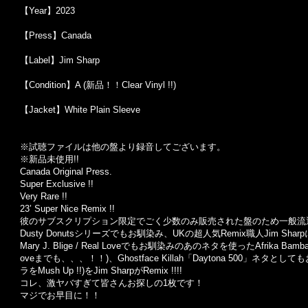
【Year】2023
【Press】Canada
【Label】Jim Sharp
【Condition】A (新品！！Clear Vinyl !!)
【Jacket】White Plain Sleeve
※試聴ファイルは他の盤より録音してございます。
※
新品未使用
!!
Canada Original Press.
Super Exclusive !!
Very Rare !!
23’ Super Nice Remix !!
彼のサブスクリプション限定でごく少数のみ販売された盤のため一般流
Dusty Donuts
シリーズでもお馴染み、
UK
の超人気
Remix
職人
Jim Sharp
Mary J. Blige / Real Love
でもお馴染みのあのネタを使った
Afrika Bamba
ove
までも、、、！！
)
、
Ghostface Killah
「
Daytona 500
」ネタとしても
ラを
Mush Up !!)
を
Jim Sharp
が
Remix !!!!
コレ、激ヤバすぎて皆さんお探しの
1
枚です！
マジでお早目に！！