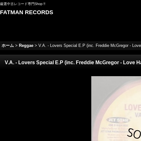
厳選中古レコード専門Shop !!
FATMAN RECORDS
ホーム
>
Reggae
>
V.A. - Lovers Special E.P (inc. Freddie McGregor - Love 
V.A. - Lovers Special E.P (inc. Freddie McGregor - Love Has