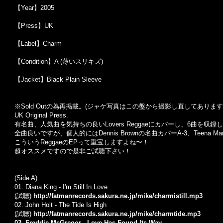
【Year】2005
【Press】UK
【Label】Charm
【Condition】A (薄いスリキズ)
【Jacket】Black Plain Sleeve
※Sold Out
の為再掲載。
(
ジャケ写真はこの盤から撮影し直してあります
UK Original Press.
有名曲、人気曲を気持ちの良いLovers Reggaeにカバーし、6曲を収録した
全曲良いですが、個人的にはDennis Brownの名曲カバーA-3、Teena M
こういうReggaeのEPって重宝しますよね〜！
超オススメですので是非ご試聴下さい！
(Side A)
01. Diana King - I'm Still In Love
(試聴)
http://fatmanrecords.sakura.ne.jp/mike/charmistill.mp3
02. John Holt - The Tide Is High
(試聴)
http://fatmanrecords.sakura.ne.jp/mike/charmtide.mp3
03. Freddie McGregor - Love Has Found Its Way