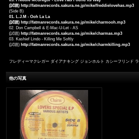
(試聴)
http://fatmanrecords.sakura.ne.jp/mike/freddielovehas.mp3
(Side B)
01. L.J.M - Ooh La La
(試聴)
http://fatmanrecords.sakura.ne.jp/mike/charmooh.mp3
02. Don Campbell & E-Mac-U-Let - AS
(試聴)
http://fatmanrecords.sakura.ne.jp/mike/charmas.mp3
03. Kashief Lindo - Killing Me Softly
(試聴)
http://fatmanrecords.sakura.ne.jp/mike/charmkilling.mp3
フレディーマクレガー ダイアナキング ジョンホルト カシーフリンド ラバーズレゲエ
他の写真