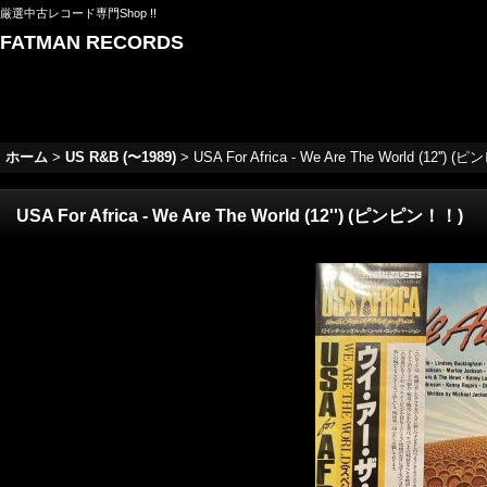
厳選中古レコード専門Shop !!
FATMAN RECORDS
ホーム
>
US R&B (〜1989)
>
USA For Africa - We Are The World (12'')
USA For Africa - We Are The World (12'') (ピンピン！！)