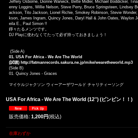
Jeffery Osborne
,
Dionne Warwick
,
Bette Midler
,
Michael Boddicker
,
Tina
enny Loggins
,
Willie Nelson
,
Steve Perry
,
Bruce Springsteen
,
Lindsey 
ackson,
Tito Jackson
,
Lionel Richie
,
Smokey Robinson
,
Stevie Wonder
kson
,
James Ingram
,
Quincy Jones
,
Daryl Hall & John Oates
,
Waylon J
eila E.
,
Paul Simon
!!
錚々たるメンツです。
DJ Playに使わなくてたって必ず持っておきましょう！
(Side A)
01. USA For Africa - We Are The World
(試聴)
http://fatmanrecords.sakura.ne.jp/mike/wearetheworld.mp3
(Side B)
01. Quincy Jones - Graces
マイケルジャクソン ウィーアーザワールド チャリティーソング
USA For Africa - We Are The World (12'') (ピンピン！！)
販売価格
:
1,200円
(税込)
在庫わずか