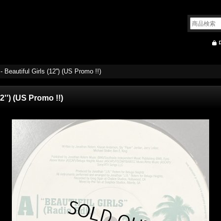
 Beautiful Girls (12'') (US Promo !!)
2'') (US Promo !!)