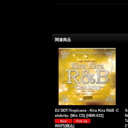
関連商品
DJ DDT-Tropicana - Kira Kira R&B -C
S
elebrity- (Mix CD)
[
HBR-032
]
N
T
800円
(税込)
2'