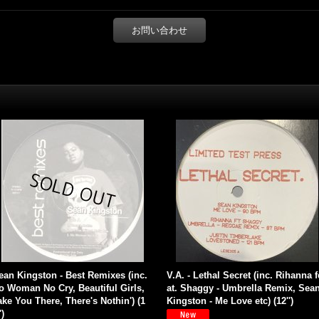
お問い合わせ
ean Kingston - Best Remixes (inc.
V.A. - Lethal Secret (inc. Rihanna f
o Woman No Cry, Beautiful Girls,
at. Shaggy - Umbrella Remix, Sea
ake You There, There's Nothin') (1
Kingston - Me Love etc) (12'')
')