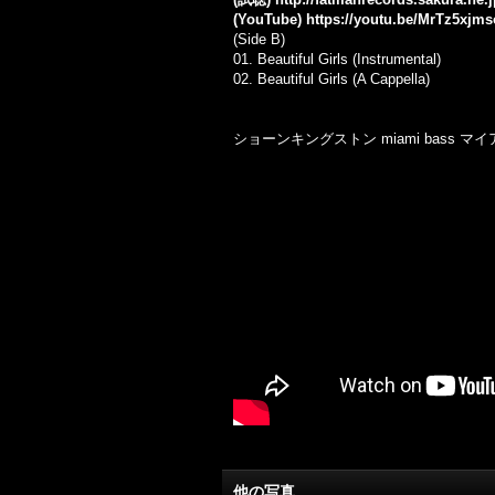
(YouTube)
https://youtu.be/MrTz5xjms
(Side B)
01. Beautiful Girls (Instrumental)
02. Beautiful Girls (A Cappella)
ショーンキングストン miami bass 
他の写真