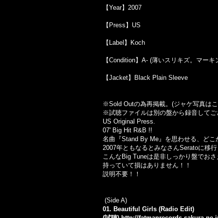
【Year】2007
【Press】US
【Label】Koch
【Condition】A- (薄いスリキズ。マー
【Jacket】Black Plain Sleeve
※Sold Out
の為再掲載。
(
ジャケ写真はこ
※試聴ファイルは別の盤から録音してご
US Original Press.
07' Big Hit R&B !!
名曲『Stand By Me』を思わせる、ど
2007年ともなるとみなさんSerato
こんなBig Tuneは是非しっかり盤で
持っていて損はありません！！
説明不要！！
(Side A)
01. Beautiful Girls (Radio Edit)
(試聴)
http://fatmanrecords.sakura.ne.