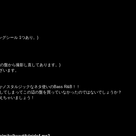
キングシール 1つあり。)
の盤から撮影し直してあります。
)
ざいます。
こかノスタルジックなネタ使いのBass R&B！！
に移行してしまってこの辺の盤を買っていなかったのではないでしょうか？
おさえちゃいましょう！
jp/mike/beautifulgirls4.mp3