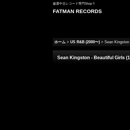
厳選中古レコード専門Shop !!
FATMAN RECORDS
ホーム
>
US R&B (2000〜)
>
Sean Kingston -
Sean Kingston - Beautiful Girls (1