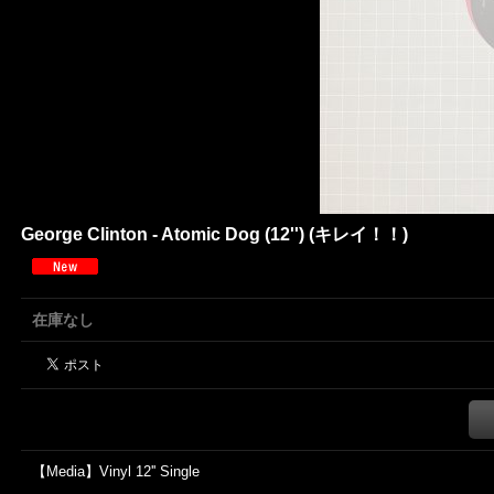
George Clinton - Atomic Dog (12'') (キレイ！！)
在庫なし
【Media】Vinyl 12'' Single