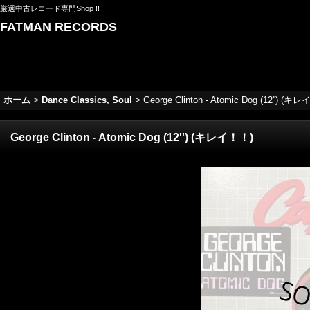
厳選中古レコード専門Shop !!
FATMAN RECORDS
ホーム
>
Dance Classics, Soul
>
George Clinton - Atomic Dog (12'') (キ
George Clinton - Atomic Dog (12'') (キレイ！！)