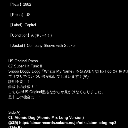
【Year】1982
【Press】US
【Label】Capitol
【Condition】A (キレイ！)
【Jacket】Company Sleeve with Sticker
US Original Press.
82' Super Hit Funk !!
Snoop Doggy Dogg
「
What's My Name
」を始め様々な
Hip Hop
に引用さ
ブリブリでついつい腰が動いてしまいます！
(
笑
)
説明不要！！
鉄板中の鉄板！！
こちらの
US Original
盤もなかなか見かけなくなりました。
是非この機会に！！
Side A)
01. Atomic Dog (Atomic Mix-Long Version)
(試聴)
http://fatmanrecords.sakura.ne.jp/mike/atomicdog.mp3
(Side B)