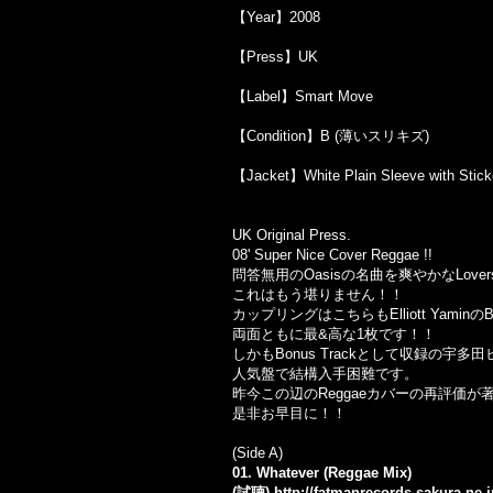
【Year】2008
【Press】UK
【Label】Smart Move
【Condition】B (薄いスリキズ)
【Jacket】White Plain Sleeve with Stick
UK Original Press.
08' Super Nice Cover Reggae !!
問答無用の
Oasis
の名曲を爽やかな
Lover
これはもう堪りません！！
カップリングはこちらも
Elliott Yamin
の
B
両面ともに最
&
高な
1
枚です！！
しかもBonus Trackとして収録の宇多田
人気盤で結構入手困難です。
昨今この辺の
Reggae
カバーの再評価が
是非お早目に！！
(Side A)
01. Whatever (Reggae Mix)
(試聴)
http://fatmanrecords.sakura.ne.