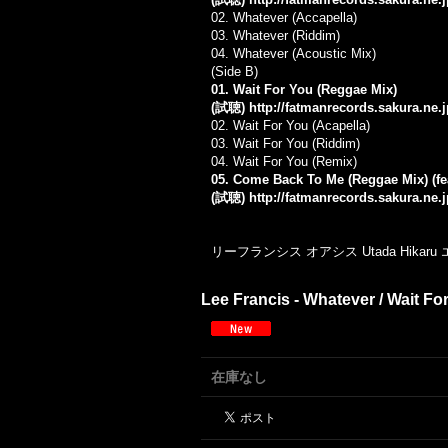
02. Whatever (Accapella)
03. Whatever (Riddim)
04. Whatever (Acoustic Mix)
(Side B)
01. Wait For You (Reggae Mix)
(試聴)
http://fatmanrecords.sakura.ne.
02. Wait For You (Acapella)
03. Wait For You (Riddim)
04. Wait For You (Remix)
05. Come Back To Me (Reggae Mix) (fea
(試聴)
http://fatmanrecords.sakura.ne
リーフランシス オアシス Utada Hikar
Lee Francis - Whatever / Wait Fo
在庫なし