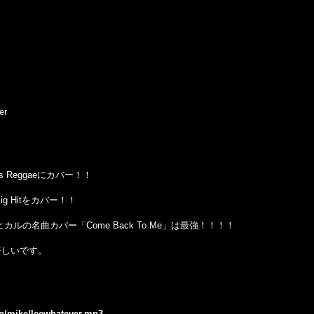
er
s Reggae
にカバー！！
ig Hit
をカバー！！
ヒカルの名曲カバー「Come Back To Me」は最強！！！！
著しいです。
jp/mike/leewhatever.mp3