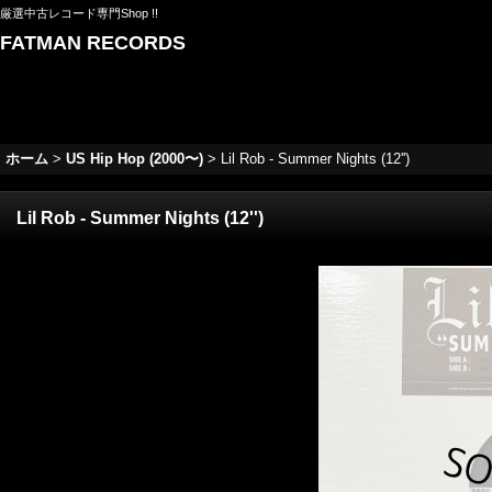
厳選中古レコード専門Shop !!
FATMAN RECORDS
ホーム
>
US Hip Hop (2000〜)
>
Lil Rob - Summer Nights (12'')
Lil Rob - Summer Nights (12'')