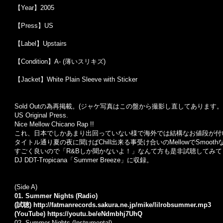
【Year】2005
【Press】US
【Label】Upstairs
【Condition】A- (薄いスリキズ)
【Jacket】White Plain Sleeve with Sticker
Sold Outの為再掲載。(ジャケ写真はこの盤から撮影し直してあります
US Original Press.
Nice Mellow Chicano Rap !!
これ、日本でしかあまり出回っていない様で海外では結構なお値段が付
タイトル通り夏の夜に聞けばChill出来る事受け合いのMellowでSmoot
すごく良いので「R&Bしか聞かないよ！」なんて方も是非試聴してみて
DJ DDT-Tropicana「Summer Breeze」に収録。
(Side A)
01. Summer Nights (Radio)
(試聴)
http://fatmanrecords.sakura.ne.jp/mike/lilrobsummer.mp3
(YouTube)
https://youtu.be/eNdmbhj7UhQ
02. Summer Nights (Instrumental)