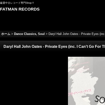
厳選中古レコード専門Shop !!
FATMAN RECORDS
ホーム
>
Dance Classics, Soul
>
Daryl Hall John Oates - Private Eyes (i
Daryl Hall John Oates - Private Eyes (inc. I Can't Go F