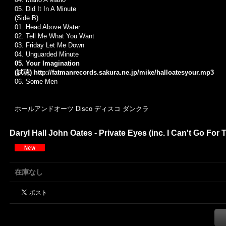
05. Did It In A Minute
(Side B)
01.
Head Above Water
02.
Tell Me What You Want
03.
Friday Let Me Down
04.
Unguarded Minute
05. Your Imagination
(試聴)
http://fatmanrecords.sakura.ne.jp/mike/halloatesyour.mp3
06.
Some Men
ホールアンドオーツ Disco ディスコ ダンクラ
Daryl Hall John Oates - Private Eyes (inc. I Can't Go F
在庫なし