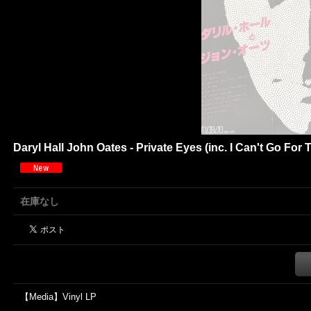
Daryl Hall John Oates - Private Eyes (inc. I Can't Go F
在庫なし
【Media】Vinyl LP