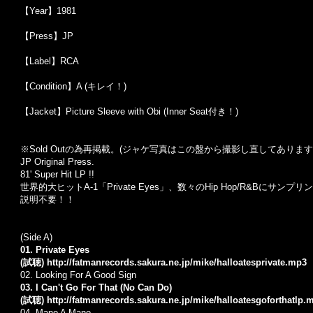
【Year】1981
【Press】JP
【Label】RCA
【Condition】A (キレイ！)
【Jacket】Picture Sleeve with Obi (Inner Seat付き！)
※Sold Out
の為再掲載。
(
ジャケ写真はこの盤から撮影し直してあります
JP Original Press.
81' Super Hit LP !!
世界的大ヒットA-1「Private Eyes」、数々のHip Hop/R&Bにサンプリング
説明不要！！
(Side A)
01. Private Eyes
(試聴)
http://fatmanrecords.sakura.ne.jp/mike/halloatesprivate.mp3
02. Looking For A Good Sign
03. I Can't Go For That (No Can Do)
(試聴)
http://fatmanrecords.sakura.ne.jp/mike/halloatesgoforthatlp.
04. Mano A Mano