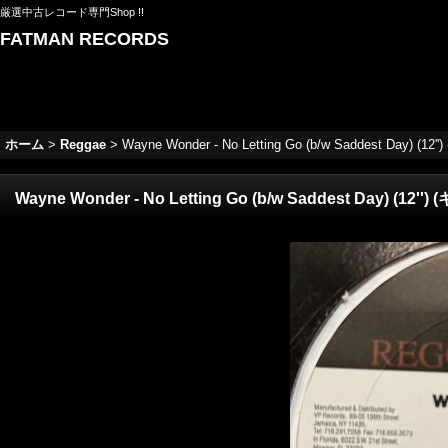
厳選中古レコード専門Shop !!
FATMAN RECORDS
ホーム
>
Reggae
>
Wayne Wonder - No Letting Go (b/w Saddest Day) (1
Wayne Wonder - No Letting Go (b/w Saddest Day) (12'