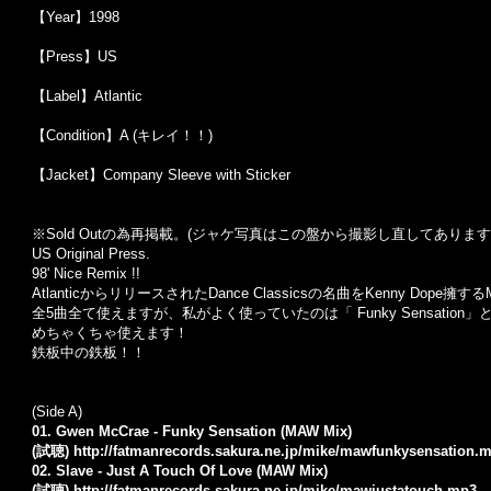
【Year】1998
【Press】US
【Label】Atlantic
【Condition】A (キレイ！！)
【Jacket】Company Sleeve with Sticker
※Sold Out
の為再掲載。
(
ジャケ写真はこの盤から撮影し直してあります
US Original Press.
98' Nice Remix !!
AtlanticからリリースされたDance Classicsの名曲をKenny Dope擁する
全5曲全て使えますが、私がよく使っていたのは「 Funky Sensation」と「Ju
めちゃくちゃ使えます！
鉄板中の鉄板！！
(Side A)
01. Gwen McCrae - Funky Sensation (MAW Mix)
(試聴)
http://fatmanrecords.sakura.ne.jp/mike/mawfunkysensation.
02. Slave - Just A Touch Of Love (MAW Mix)
(試聴)
http://fatmanrecords.sakura.ne.jp/mike/mawjustatouch.mp3