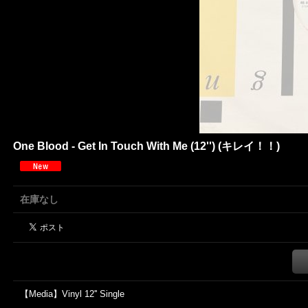
One Blood - Get In Touch With Me (12'') (キレイ！！)
在庫なし
【Media】Vinyl 12'' Single