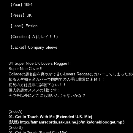
【Year】1984
【Press】UK
【Label】Ensign
【Condition】A (キレイ！！)
【Jacket】Company Sleeve
84' Super Nice UK Lovers Reggae !!
Super Nice Cover !!
Collage
の超名曲を爽やかで甘い
Lovers Reggae
にカバーしてしまった究
知る人ぞ知る名カバーで国内での入手は非常に困難！！
初見の方は是非ご試聴下さい！！
個人的超オススメの
1
枚です！
今ウチ以外にどこにも無いんじゃないかな？
(Side A)
01. Get In Touch With Me (Extended U.S. Mix)
(試聴)
http://fatmanrecords.sakura.ne.jp/mike/onebloodget.mp3
(Side B)
01. Get In Touch (Sound City Mix)