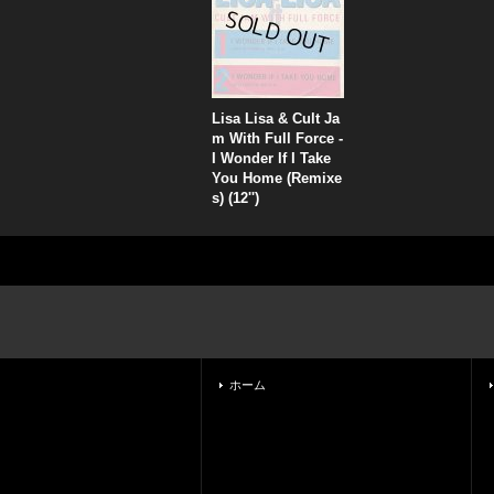
Lisa Lisa & Cult Ja
m With Full Force -
I Wonder If I Take
You Home (Remixe
s) (12'')
ホーム