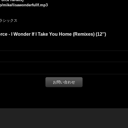
jp/mike/lisawonderfullf.mp3
クラシックス
rce - I Wonder If I Take You Home (Remixes) (12'')
お問い合わせ