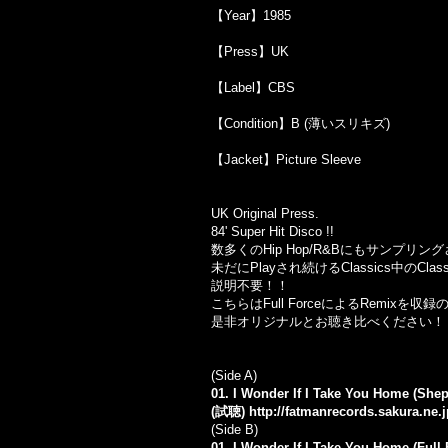
【Year】1985
【Press】UK
【Label】CBS
【Condition】B (薄いスリキズ)
【Jacket】Picture Sleeve
UK Original Press.
84' Super Hit Disco !!
数多くのHip Hop/R&Bにもサンプリング
未だにPlayされ続けるClassics中のClassic
説明不要！！
こちらはFull ForceによるRemixを収
是非オリジナルとお聴き比べください！
(Side A)
01. I Wonder If I Take You Home (Shep
(試聴)
http://fatmanrecords.sakura.ne
(Side B)
01. I Wonder If I Take You Home (Full