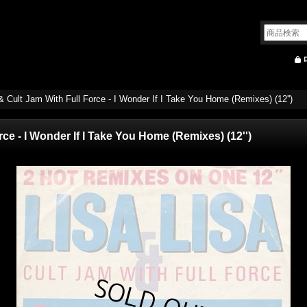
& Cult Jam With Full Force - I Wonder If I Take You Home (Remixes) (12'')
rce - I Wonder If I Take You Home (Remixes) (12'')