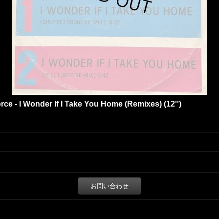
rce - I Wonder If I Take You Home (Remixes) (12'')
お問い合わせ