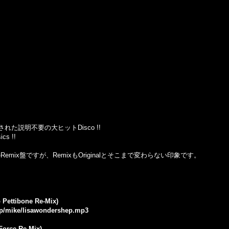
された説明不要の大ヒットDisco !!
s !!
録のRemix盤ですが、RemixもOriginalとそこまで変わらない印象です。
 Pettibone Re-Mix)
.jp/mike/lisawondershep.mp3
 Force Re-Mix)