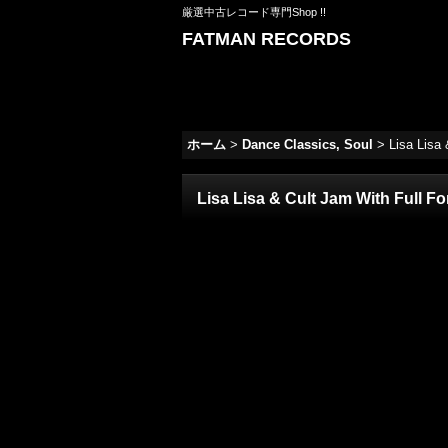
厳選中古レコード専門Shop !!
FATMAN RECORDS
ホーム
>
Dance Classics, Soul
>
Lisa Lisa 
Lisa Lisa & Cult Jam With Full Fo