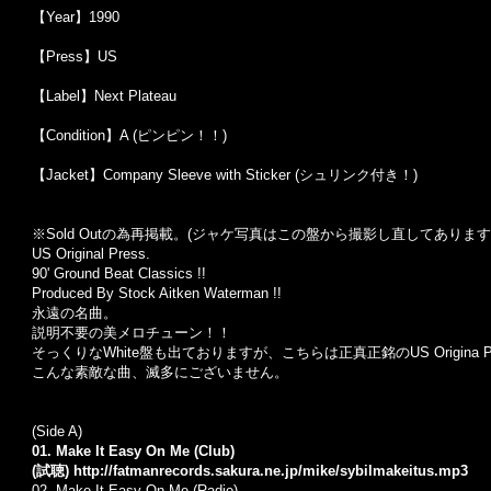
【Year】1990
【Press】US
【Label】Next Plateau
【Condition】A (ピンピン！！)
【Jacket】Company Sleeve with Sticker (シュリンク付き！)
※Sold Out
の為再掲載。
(
ジャケ写真はこの盤から撮影し直してあります
US Original Press.
90' Ground Beat Classics !!
Produced By Stock Aitken Waterman !!
永遠の名曲。
説明不要の美メロチューン！！
そっくりなWhite盤も出ておりますが、こちらは正真正銘のUS Origina Pre
こんな素敵な曲、滅多にございません。
(Side A)
01. Make It Easy On Me (Club)
(試聴)
http://fatmanrecords.sakura.ne.jp/mike/sybilmakeitus.mp3
02.
Make It Easy On Me (Radio)