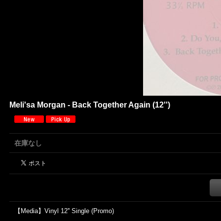
Meli'sa Morgan - Back Together Again (12'')
在庫なし
【Media】Vinyl 12'' Single (Promo)