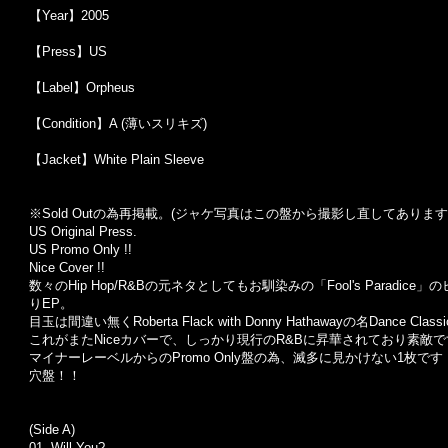
【Year】2005
【Press】US
【Label】Orpheus
【Condition】A (薄いスリキズ)
【Jacket】White Plain Sleeve
※Sold Out
の為再掲載。
(
ジャケ写真はこの盤から撮影し直してあります
US Original Press.
US Promo Only !!
Nice Cover !!
数々のHip Hop/R&Bの元ネタとしてもお馴染みの「Fool's Paradi
りEP。
目玉は間違い無くRoberta Flack with Donny Hathawayの名Dance Cla
これがまたNiceカバーで、しっかり現行のR&Bに昇華されており素敵
マイナーレーベルからのPromo Only盤の為、滅多に見かけない1枚です
穴盤！！
(Side A)
01.
Will You?