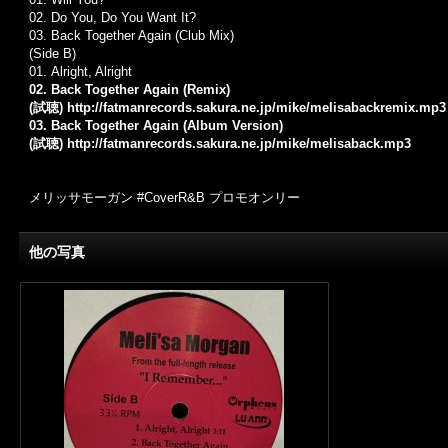
02.
Do You, Do You Want It?
03.
Back Together Again (Club Mix)
(Side B)
01.
Alright, Alright
02. Back Together Again (Remix)
(試聴)
http://fatmanrecords.sakura.ne.jp/mike/melisabackremix.mp3
03. Back Together Again (Album Version)
(試聴)
http://fatmanrecords.sakura.ne.jp/mike/melisaback.mp3
メリッサモーガン #CoverR&B プロモオンリー
他の写真