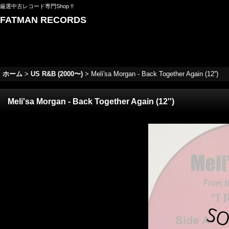
厳選中古レコード専門Shop !!
FATMAN RECORDS
ホーム
>
US R&B (2000〜)
>
Meli'sa Morgan - Back Together Again (12'')
Meli'sa Morgan - Back Together Again (12'')