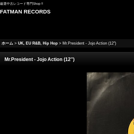
厳選中古レコード専門Shop !!
FATMAN RECORDS
ホーム
>
UK, EU R&B, Hip Hop
>
Mr.President - Jojo Action (12'')
Mr.President - Jojo Action (12'')