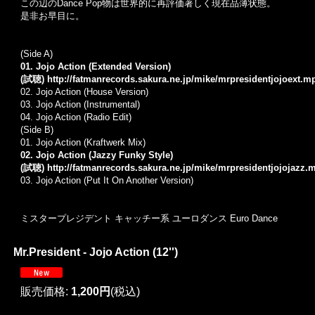
この辺のDance Pop物は世界的に再評価著しく現在品薄状態。
是非お早目に。
(Side A)
01. Jojo Action (Extended Version)
(試聴)
http://fatmanrecords.sakura.ne.jp/mike/mrpresidentjojoext.m
02. Jojo Action (House Version)
03. Jojo Action (Instrumental)
04. Jojo Action (Radio Edit)
(Side B)
01. Jojo Action (Kraftwerk Mix)
02. Jojo Action (Jazzy Funky Style)
(試聴)
http://fatmanrecords.sakura.ne.jp/mike/mrpresidentjojojazz.
03. Jojo Action (Put It On Another Version)
ミスタープレジデント キャッチー系 ユーロダンス Euro Dance
Mr.President - Jojo Action (12'')
販売価格
:
1,200円
(税込)