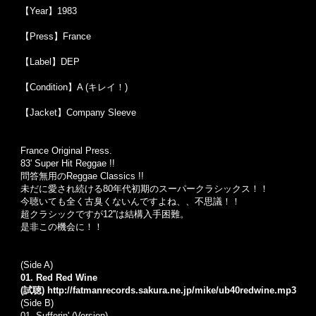
【Year】1983
【Press】France
【Label】DEP
【Condition】A (キレイ！)
【Jacket】Company Sleeve
France Original Press.
83' Super Hit Reggae !!
問答無用のReggae Classics !!
未だに愛され続ける80年代初期のスーパークラシックス！！
今聴いても全く古臭くないんですよね、、不思議！！
超クラシックですが12''は結構入手困難。
是非この機会に！！
(Side A)
01. Red Red Wine
(試聴)
http://fatmanrecords.sakura.ne.jp/mike/ub40redwine.mp3
(Side B)
01. Sufferin' (Version)