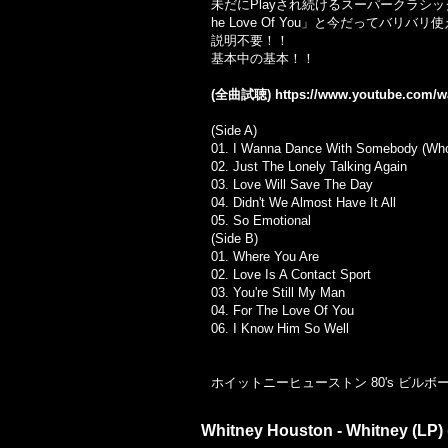
未だにPlayされ続けるスーパークラシックA-1「I 
he Love Of You」と今だってバリバ
説明不要！！
基本中の基本！！
(全曲試聴)
https://www.youtube.com
(Side A)
01. I Wanna Dance With Somebody (Wh
02. Just The Lonely Talking Again
03. Love Will Save The Day
04. Didn't We Almost Have It All
05. So Emotional
(Side B)
01. Where You Are
02. Love Is A Contact Sport
03. You're Still My Man
04. For The Love Of You
06. I Know Him So Well
ホイットニーヒューストン 80's ビルボ
Whitney Houston - Whitney (