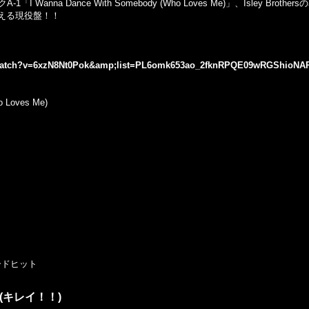
Wanna Dance With Somebody (Who Loves Me)」、Isley Brot
リ使える現役盤！！
/watch?v=6xzN8Nt0Pok&amp;list=PL6omk653ao_2fknRPQE09wRGShioNA
o Loves Me)
ードヒット
LP) (キレイ！！)