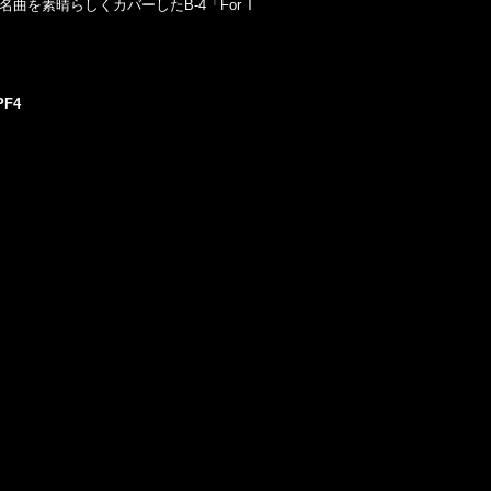
hersの名曲を素晴らしくカバーしたB-4「For T
PF4