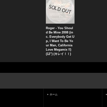
Roger - You Shoul
d Be Mine 2008 (in
c. Everybody Get U
p, I Want To Be Yo
ur Man, California
Love Megamix !!)
(12'') (キレイ！！)
ホーム