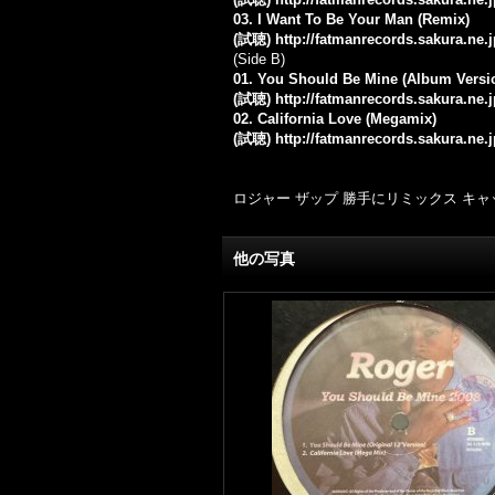
03. I Want To Be Your Man (Remix)
(試聴)
http://fatmanrecords.sakura.ne
(Side B)
01. You Should Be Mine (Album Versi
(試聴)
http://fatmanrecords.sakura.ne
02. California Love (Megamix)
(試聴)
http://fatmanrecords.sakura.ne.
ロジャー ザップ 勝手にリミックス キ
他の写真