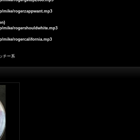
.jp/mike/rogerzappwant.mp3
on)
.jp/mike/rogershouldwhite.mp3
jp/mike/rogercalifornia.mp3
ャッチー系