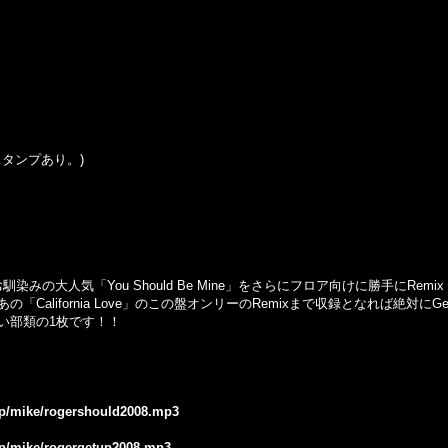
にスタンプあり。)
馴染みの大人気「You Should Be Mine」をさらにフロア向けに勝手にRemix !
alifornia Love」のこの盤オンリーのRemixまで収録となれば絶対にG
い部類の1枚です！！
.jp/mike/rogershould2008.mp3
.jp/mike/rogergetup2008.mp3