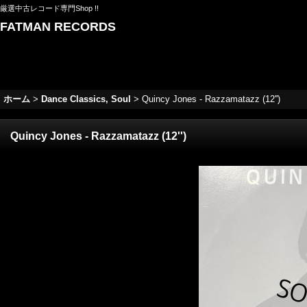
厳選中古レコード専門Shop !!
FATMAN RECORDS
ホーム
>
Dance Classics, Soul
>
Quincy Jones - Razzamatazz (12'')
Quincy Jones - Razzamatazz (12'')