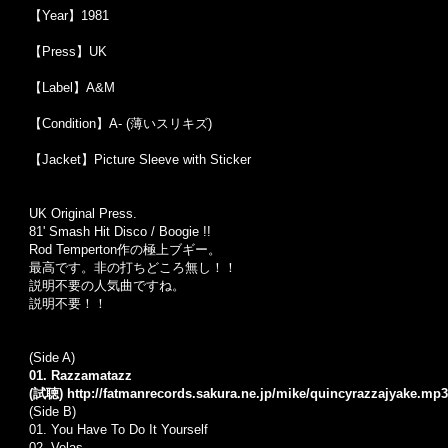
【Year】1981
【Press】UK
【Label】A&M
【Condition】A- (薄いスリキズ)
【Jacket】Picture Sleeve with Sticker
UK Original Press.
81' Smash Hit Disco / Boogie !!
Rod Temperton作の極上ブギー。
最高です。非の打ちどころ無し！！
説明不要の人気曲ですね。
説明不要！！
(Side A)
01. Razzamatazz
(試聴)
http://fatmanrecords.sakura.ne.jp/mike/quincyrazzajyake.mp3
(Side B)
01. You Have To Do It Yourself
02. Velas