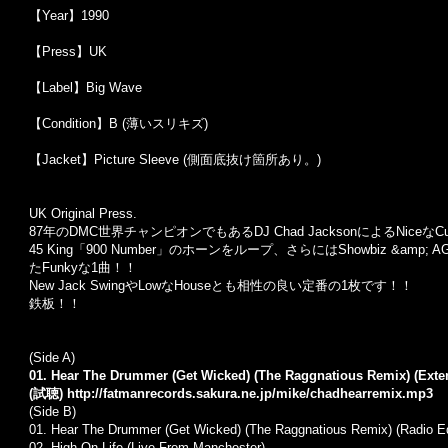
【Year】1990
【Press】UK
【Label】Big Wave
【Condition】B (薄いスリキズ)
【Jacket】Picture Sleeve (側面底抜け箇所あり。)
UK Original Press.
87年のDMC世界チャンピオンでもあるDJ Chad JacksonによるNiceなCut Up
45 King「900 Number」のホーンをループ、さらにはShowbiz &amp; A
たFunkyな1曲！！
New Jack SwingやLowなHouseとも相性の良い定番の1枚です！！
鉄板！！
(Side A)
01. Hear The Drummer (Get Wicked) (The Raggnatious Remix) (Exte
(試聴)
http://fatmanrecords.sakura.ne.jp/mike/chadhearremix.mp3
(Side B)
01. Hear The Drummer (Get Wicked) (The Raggnatious Remix) (Radio Ed
02. High On Life (Live From Manchester)