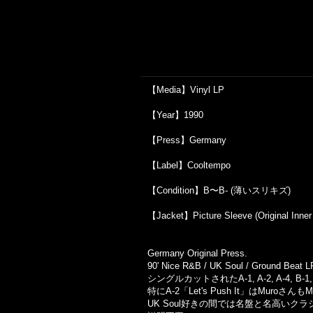
【Media】Vinyl LP
【Year】1990
【Press】Germany
【Label】Cooltempo
【Condition】B〜B- (薄いスリキズ)
【Jacket】Picture Sleeve (Original Inner
Germany Original Press.
90' Nice R&B / UK Soul / Ground Beat LP
シングルカットされたA-1, A-2, A-4, B
特にA-2「Let's Push It」はMuro
UK Soul好きの間では名盤と名高いク