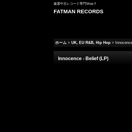
厳選中古レコード専門Shop !!
FATMAN RECORDS
ホーム
>
UK, EU R&B, Hip Hop
>
Innocence
Innocence - Belief (LP)