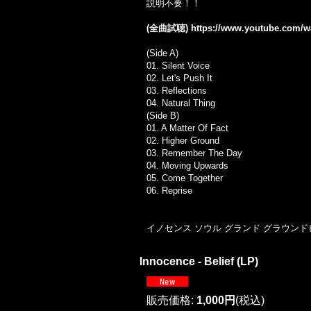
説明不要！！
(全曲試聴)
https://www.youtube.com
(Side A)
01. Silent Voice
02. Let's Push It
03. Reflections
04. Natural Thing
(Side B)
01. A Matter Of Fact
02. Higher Ground
03. Remember The Day
04. Moving Upwards
05. Come Together
06. Reprise
イノセンス ソウル グランド グラウンド
Innocence - Belief (LP)
販売価格
:
1,000円
(税込)