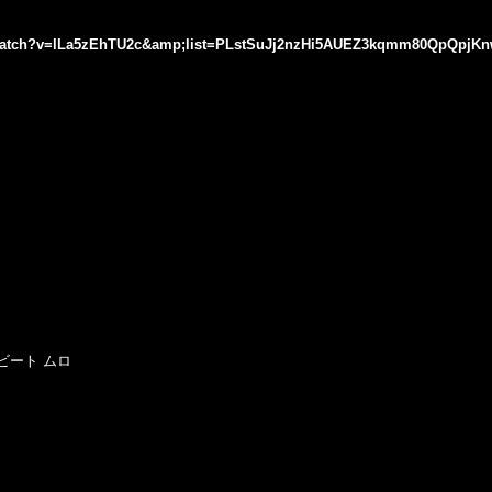
/watch?v=lLa5zEhTU2c&amp;list=PLstSuJj2nzHi5AUEZ3kqmm80QpQpjK
ビート ムロ