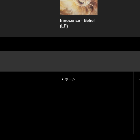
Innocence - Belief
(LP)
ホーム