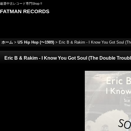
厳選中古レコード専門Shop !!
FATMAN RECORDS
ホーム
>
US Hip Hop (〜1989)
>
Eric B & Rakim - I Know You Got Soul (The
Eric B & Rakim - I Know You Got Soul (The Double Trouble 