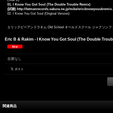
01. I Know You Got Soul (The Double Trouble Remix)
(試聴)
http://fatmanrecords.sakura.ne.jp/mike/ericiknowyouukremix
02. I Know You Got Soul (Original Version)
エリックビーアンドラキム Old School オールドスクール ジャクソン
Eric B & Rakim - I Know You Got Soul (The Double Trouble
在庫なし
関連商品