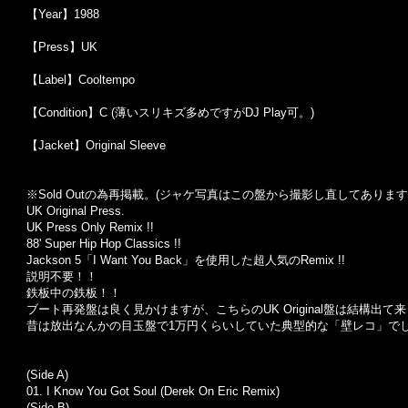
【Year】1988
【Press】UK
【Label】Cooltempo
【Condition】C (薄いスリキズ多めですがDJ Play可。)
【Jacket】Original Sleeve
※Sold Out
の為再掲載。
(
ジャケ写真はこの盤から撮影し直してあります
UK Original Press.
UK Press Only Remix !!
88' Super Hip Hop Classics !!
Jackson 5「I Want You Back」を使用した超人気のRemix !!
説明不要！！
鉄板中の鉄板！！
ブート再発盤は良く見かけますが、こちらのUK Original盤は結構出て
昔は放出なんかの目玉盤で1万円くらいしていた典型的な「壁レコ」で
(Side A)
01. I Know You Got Soul (Derek On Eric Remix)
(Side B)