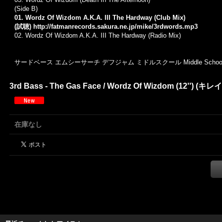
(Side B)
01. Wordz Of Wizdom A.K.A. III The Hardway (Club Mix)
(試聴)
http://fatmanrecords.sakura.ne.jp/mike/3rdwords.mp3
02. Wordz Of Wizdom A.K.A. III The Hardway (Radio Mix)
サードベース エムシーサーチ デフジャム ミドルスクール Middle School
3rd Bass - The Gas Face / Wordz Of Wizdom (12'') (キ
在庫なし