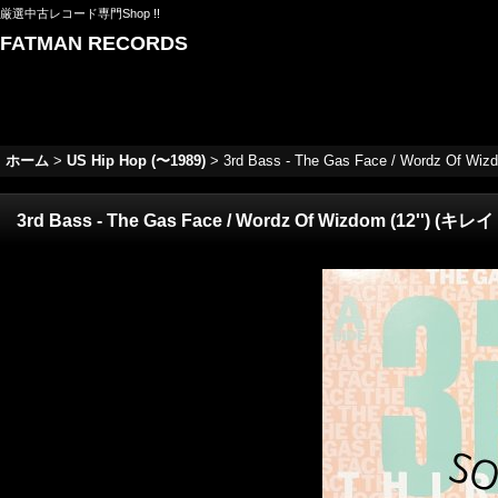
厳選中古レコード専門Shop !!
FATMAN RECORDS
ホーム
>
US Hip Hop (〜1989)
>
3rd Bass - The Gas Face / Wordz Of Wi
3rd Bass - The Gas Face / Wordz Of Wizdom (12'') (キレ