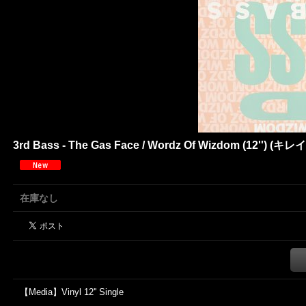
3rd Bass - The Gas Face / Wordz Of Wizdom (12'') (キ
在庫なし
【Media】Vinyl 12'' Single