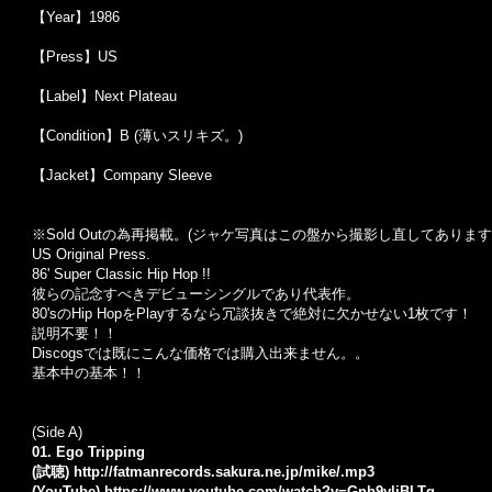
【Year】1986
【Press】US
【Label】Next Plateau
【Condition】B (薄いスリキズ。)
【Jacket】Company Sleeve
※Sold Out
の為再掲載。
(
ジャケ写真はこの盤から撮影し直してあります
US Original Press.
86' Super Classic Hip Hop !!
彼らの記念すべきデビューシングルであり代表作。
80's
の
Hip Hop
を
Play
するなら冗談抜きで絶対に欠かせない
1
枚です！
説明不要！！
Discogs
では既にこんな価格では購入出来ません。。
基本中の基本！！
(Side A)
01. Ego Tripping
(試聴)
http://fatmanrecords.sakura.ne.jp/mike/.mp3
(YouTube)
https://www.youtube.com/watch?v=Gnb9vljBLTg