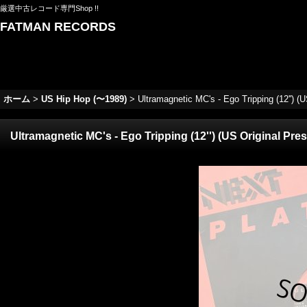
厳選中古レコード専門Shop !!
FATMAN RECORDS
ホーム
>
US Hip Hop (〜1989)
>
Ultramagnetic MC's - Ego Tripping (12'') (U
Ultramagnetic MC's - Ego Tripping (12'') (US Original Press