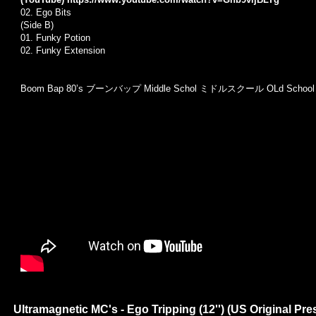
02.
Ego Bits
(Side B)
01. Funky Potion
02.
Funky Extension
Boom Bap 80’s
ブーンバップ Middle Schol ミドルスクール OLd Sch
Ultramagnetic MC's - Ego Tripping (12'') (US Original Pres