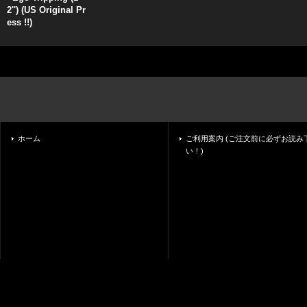
2'') (US Original Pr
ess !!)
ホーム
ご利用案内 (ご注文前に必ずお読み
い！)