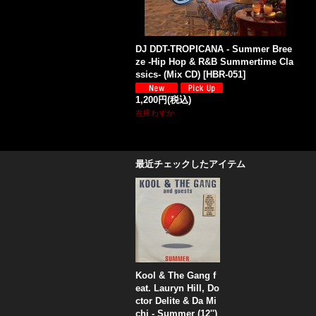
DJ DDT-TROPICANA - Summer Bree
ze -Hip Hop & R&B Summertime Cla
ssics- (Mix CD)
[
HBR-051
]
1,200円
(税込)
在庫わずか
最近チェックしたアイテム
Kool & The Gang f
eat. Lauryn Hill, Do
ctor Delite & Da Mi
chi - Summer (12'')