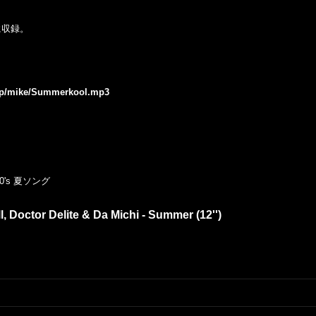
e』に収録。
e.jp/mike/Summerkool.mp3
's 夏ソング
, Doctor Delite & Da Michi - Summer (12'')