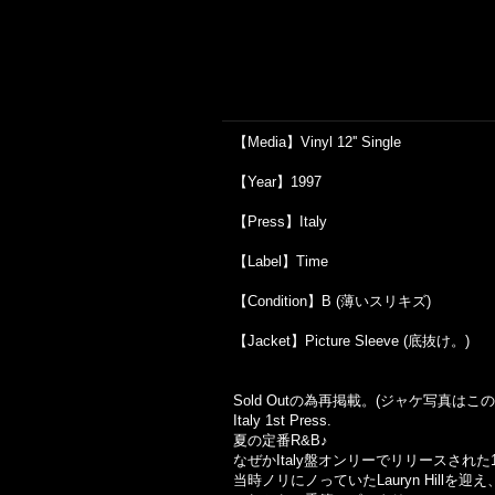
【Media】Vinyl 12'' Single
【Year】1997
【Press】Italy
【Label】Time
【Condition】B (薄いスリキズ)
【Jacket】Picture Sleeve (底抜け。)
Sold Out
の為再掲載。
(
ジャケ写真はこの
Italy 1st Press.
夏の定番R&B♪
なぜかItaly盤オンリーでリリースされた
当時ノリにノっていたLauryn Hill