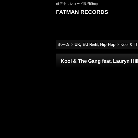
厳選中古レコード専門Shop !!
FATMAN RECORDS
ホーム
>
UK, EU R&B, Hip Hop
>
Kool & Th
Kool & The Gang feat. Lauryn Hill