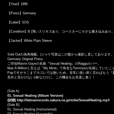
【Year】1995
【Press】Germany
【Label】SOS
【Condition】B (薄いスリキズあり、コースターに小さな書き込みあり。
【Jacket】White Plain Sleeve
Sold Outの為再掲載。(ジャケ写真はこの盤から撮影し直してあります。
Germany Original Press.
ご存知Marvin Gayeの名曲『Sexual Healing』のRaggaカバー。
Max A Millionと言えば『My Mind』で有名なTommyeが在籍して
Popですがそこまでヨゴレでは無いため、非常に使い易く言わばもう『
意外と見かけない1枚なだけに、この機会をお見逃し無く！
(Side A)
01. Sexual Healing (Album Version)
(試聴)
http://fatmanrecords.sakura.ne.jp/mike/SexualHealing.mp3
(Side B)
01. Sexual Healing (Instrumental)
02. Sexual Healing (Accapella)