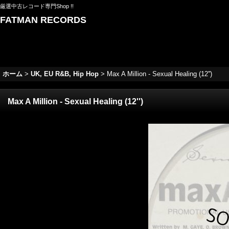
厳選中古レコード専門Shop !!
FATMAN RECORDS
ホーム
>
UK, EU R&B, Hip Hop
>
Max A Million - Sexual Healing (12'')
Max A Million - Sexual Healing (12'')