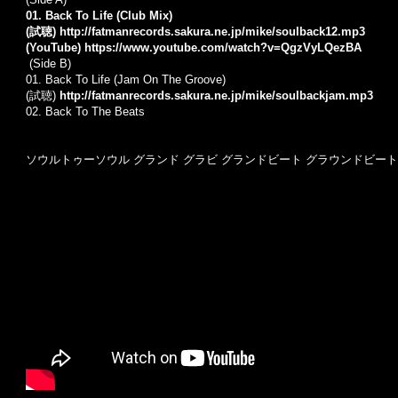
01. Back To Life (Club Mix)
(試聴)
http://fatmanrecords.sakura.ne.jp/mike/soulback12.mp3
(YouTube)
https://www.youtube.com/watch?v=QgzVyLQezBA
(Side B)
01.
Back To Life (Jam On The Groove)
(試聴)
http://fatmanrecords.sakura.ne.jp/mike/soulbackjam.mp3
02.
Back To The Beats
ソウルトゥーソウル グランド グラビ グランドビート グラウンドビート