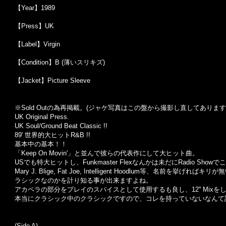
【Year】1989
【Press】UK
【Label】Virgin
【Condition】B (薄いスリキズ)
【Jacket】Picture Sleeve
※Sold Out
の為再掲載。
(
ジャケ写真はこの盤から撮影し直してあります
UK Original Press.
UK Soul/Ground Beat Classic !!
89' 世界的大ヒットR&B !!
基本中の基本！！
「Keep On Movin'」と並んで彼らの代表作にして大ヒット曲。
USでも特大ヒットし、Funkmaster Flexなんかは未だにRadio Sh
Mary J. Blige, Fat Joe, Intelligent Hoodlum
ラシックなのかを計り知る事が出来ますよね。
アカペラの部分をプレイのスパイスとして使用するも良し、12'' Mix
本当にクラシック中のクラシックですので、コレを持っていないなんて
(Side A)