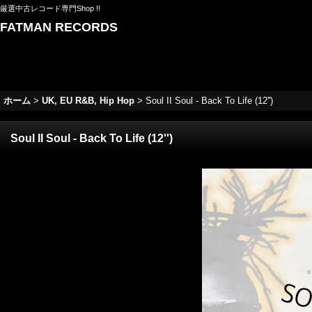
厳選中古レコード専門Shop !!
FATMAN RECORDS
ホーム
>
UK, EU R&B, Hip Hop
>
Soul II Soul - Back To Life (12'')
Soul II Soul - Back To Life (12'')